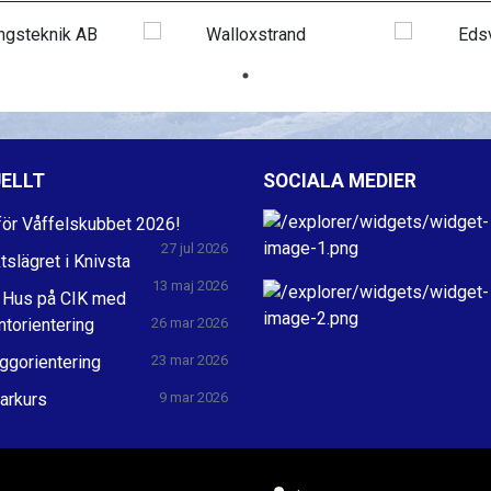
ELLT
SOCIALA MEDIER
ör Våffelskubbet 2026!
27 jul 2026
ktslägret i Knivsta
13 maj 2026
 Hus på CIK med
ntorientering
26 mar 2026
ggorientering
23 mar 2026
arkurs
9 mar 2026