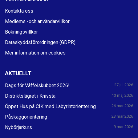
Kontakta oss
Medlems -och användarvillkor
Bokningsvillkor
Dataskyddsförordningen (GDPR)
Mer information om cookies
AKTUELLT
Dags för Våffelskubbet 2026!
27 jul 2026
Distriktslägret i Knivsta
13 maj 2026
Öppet Hus på CIK med Labyrintorientering
26 mar 2026
Påskäggorientering
23 mar 2026
Nybörjarkurs
9 mar 2026