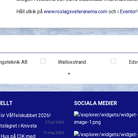
Håll utkik på
www.roslagsveteranerna.com
och i
Eventor
!
ELLT
SOCIALA MEDIER
ör Våffelskubbet 2026!
27 jul 2026
ktslägret i Knivsta
13 maj 2026
 Hus på CIK med