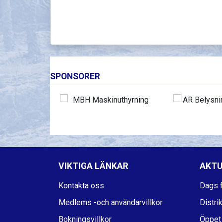
SPONSORER
VIKTIGA LÄNKAR
AKTU
Kontakta oss
Dags f
Medlems -och användarvillkor
Distri
Bokningsvillkor
Öppet