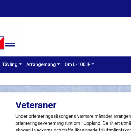
Tävling
Arrangemang
Om L-100 IF
Veteraner
Under orienteringssäsongens varmare månader arranger
orienteringsevenemang runt om i Uppland. De är ett utmärkt
skogen i veckorna och träffa likasinnade friluftmänniskor