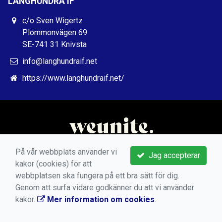
LÅNGHUNDRA IF
c/o Sven Wigertz
Plommonvägen 69
SE-741 31 Knivsta
info@langhundraif.net
https://www.langhundraif.net/
På vår webbplats använder vi
Jag accepterar
kakor (cookies) för att
webbplatsen ska fungera på ett bra sätt för dig.
Genom att surfa vidare godkänner du att vi använder
kakor.
Mer information om cookies
.