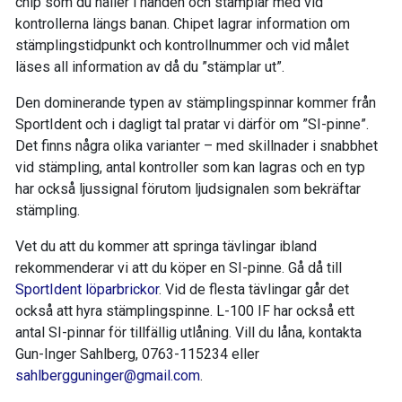
chip som du håller i handen och stämplar med vid
kontrollerna längs banan. Chipet lagrar information om
stämplingstidpunkt och kontrollnummer och vid målet
läses all information av då du ”stämplar ut”.
Den dominerande typen av stämplingspinnar kommer från
SportIdent och i dagligt tal pratar vi därför om ”SI-pinne”.
Det finns några olika varianter – med skillnader i snabbhet
vid stämpling, antal kontroller som kan lagras och en typ
har också ljussignal förutom ljudsignalen som bekräftar
stämpling.
Vet du att du kommer att springa tävlingar ibland
rekommenderar vi att du köper en SI-pinne. Gå då till
SportIdent löparbrickor
. Vid de flesta tävlingar går det
också att hyra stämplingspinne. L-100 IF har också ett
antal SI-pinnar för tillfällig utlåning. Vill du låna, kontakta
Gun-Inger Sahlberg, 0763-115234 eller
sahlbergguninger@gmail.com
.