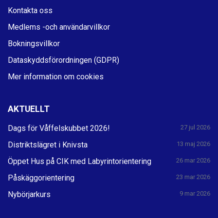
Kontakta oss
Medlems -och användarvillkor
Bokningsvillkor
Dataskyddsförordningen (GDPR)
Mer information om cookies
AKTUELLT
Dags för Våffelskubbet 2026!
27 jul 2026
Distriktslägret i Knivsta
13 maj 2026
Öppet Hus på CIK med Labyrintorientering
26 mar 2026
Påskäggorientering
23 mar 2026
Nybörjarkurs
9 mar 2026