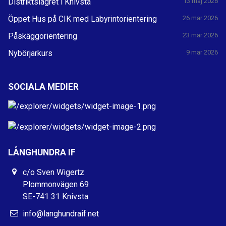
Distriktslägret i Knivsta
13 maj 2026
Öppet Hus på CIK med Labyrintorientering
26 mar 2026
Påskäggorientering
23 mar 2026
Nybörjarkurs
9 mar 2026
SOCIALA MEDIER
LÅNGHUNDRA IF
c/o Sven Wigertz
Plommonvägen 69
SE-741 31 Knivsta
info@langhundraif.net