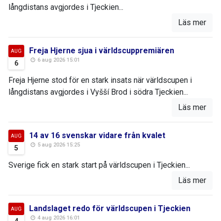
långdistans avgjordes i Tjeckien...
Läs mer
Freja Hjerne sjua i världscuppremiären
AUG
6 aug 2026 15:01
6
Freja Hjerne stod för en stark insats när världscupen i
långdistans avgjordes i Vyšší Brod i södra Tjeckien...
Läs mer
14 av 16 svenskar vidare från kvalet
AUG
5 aug 2026 15:25
5
Sverige fick en stark start på världscupen i Tjeckien...
Läs mer
Landslaget redo för världscupen i Tjeckien
AUG
4 aug 2026 16:01