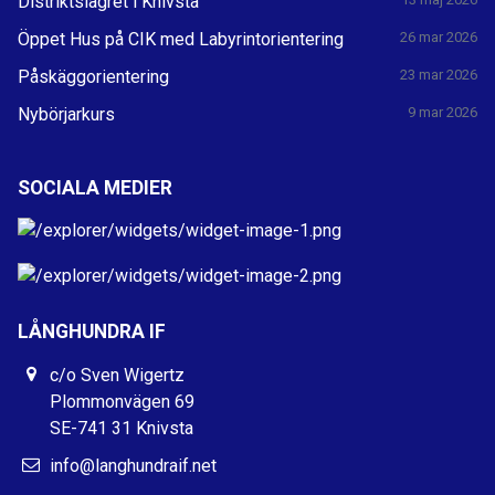
Distriktslägret i Knivsta
Öppet Hus på CIK med Labyrintorientering
26 mar 2026
Påskäggorientering
23 mar 2026
Nybörjarkurs
9 mar 2026
SOCIALA MEDIER
LÅNGHUNDRA IF
c/o Sven Wigertz
Plommonvägen 69
SE-741 31 Knivsta
info@langhundraif.net