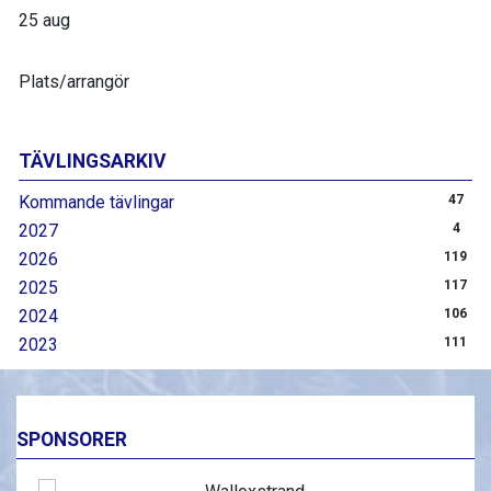
25 aug
Plats/arrangör
TÄVLINGSARKIV
Kommande tävlingar
47
2027
4
2026
119
2025
117
2024
106
2023
111
SPONSORER