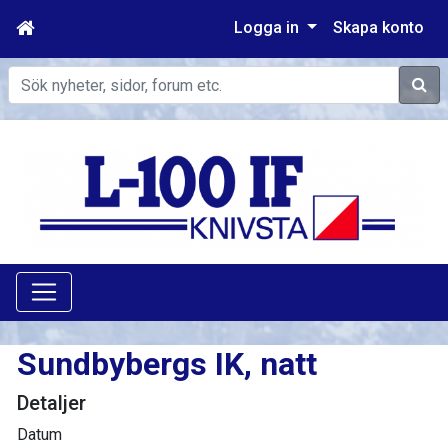
Logga in
Skapa konto
Sök
Sundbybergs IK, natt
Detaljer
Datum