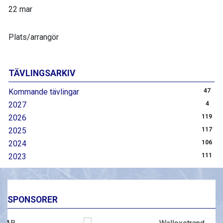
22 mar
Plats/arrangör
TÄVLINGSARKIV
Kommande tävlingar
47
2027
4
2026
119
2025
117
2024
106
2023
111
SPONSORER