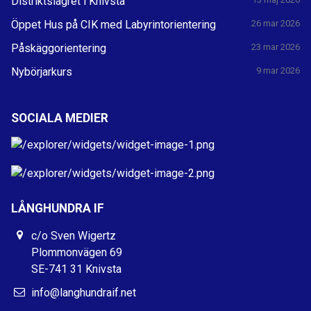
Distriktslägret i Knivsta
Öppet Hus på CIK med Labyrintorientering
26 mar 2026
Påskäggorientering
23 mar 2026
Nybörjarkurs
9 mar 2026
SOCIALA MEDIER
LÅNGHUNDRA IF
c/o Sven Wigertz
Plommonvägen 69
SE-741 31 Knivsta
info@langhundraif.net