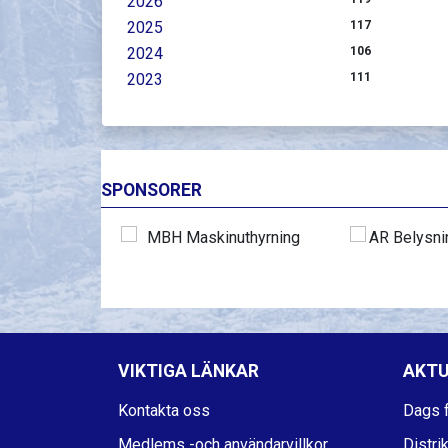
2026
2025
117
2024
106
2023
111
SPONSORER
VIKTIGA LÄNKAR
AKTU
Kontakta oss
Dags f
Medlems -och användarvillkor
Distri