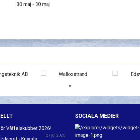
30 maj - 30 maj
ELLT
SOCIALA MEDIER
ör Våffelskubbet 2026!
27 jul 2026
ktslägret i Knivsta