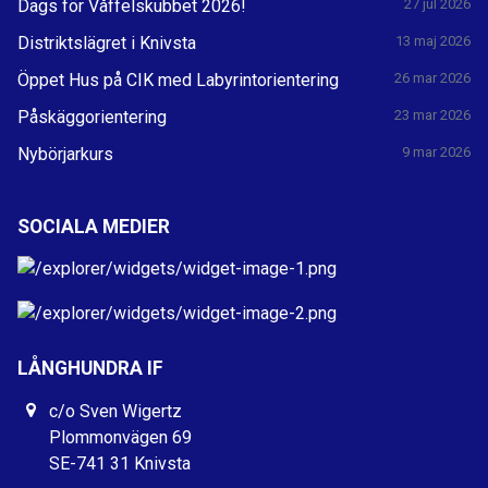
Dags för Våffelskubbet 2026!
27 jul 2026
Distriktslägret i Knivsta
13 maj 2026
Öppet Hus på CIK med Labyrintorientering
26 mar 2026
Påskäggorientering
23 mar 2026
Nybörjarkurs
9 mar 2026
SOCIALA MEDIER
LÅNGHUNDRA IF
c/o Sven Wigertz
Plommonvägen 69
SE-741 31 Knivsta