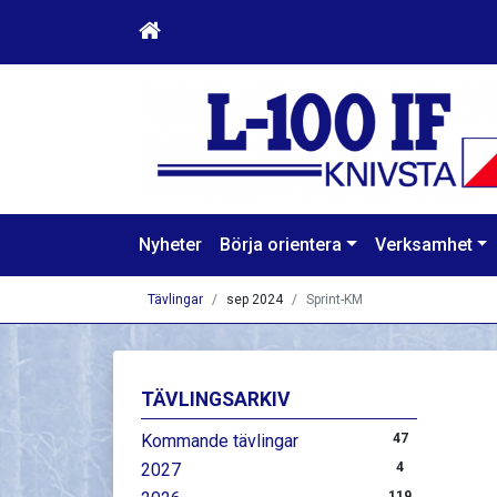
Nyheter
Börja orientera
Verksamhet
Tävlingar
sep 2024
Sprint-KM
TÄVLINGSARKIV
Kommande tävlingar
47
2027
4
119