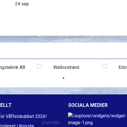
24 sep
ELLT
SOCIALA MEDIER
ör Våffelskubbet 2026!
27 jul 2026
ktslägret i Knivsta