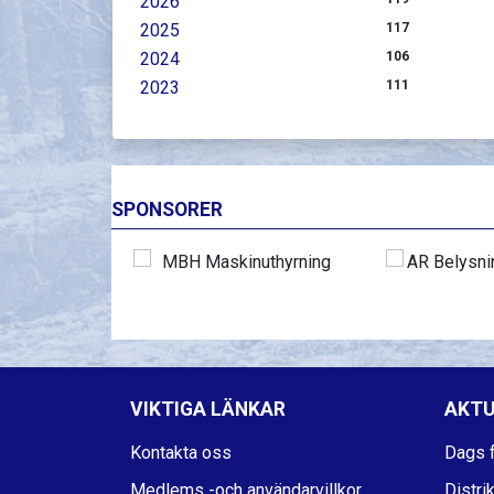
2026
2025
117
2024
106
2023
111
SPONSORER
VIKTIGA LÄNKAR
AKTU
Kontakta oss
Dags f
Medlems -och användarvillkor
Distri