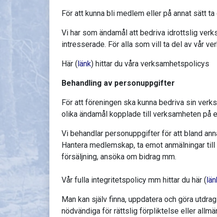
För att kunna bli medlem eller på annat sätt t
Vi har som ändamål att bedriva idrottslig verk
intresserade. För alla som vill ta del av vår v
Här (
länk
) hittar du våra verksamhetspolicys
Behandling av personuppgifter
För att föreningen ska kunna bedriva sin ve
olika ändamål kopplade till verksamheten på et
Vi behandlar personuppgifter för att bland ann
Hantera medlemskap, ta emot anmälningar till
försäljning, ansöka om bidrag mm.
Vår fulla integritetspolicy mm hittar du här (
län
Man kan själv finna, uppdatera och göra utdra
nödvändiga för rättslig förpliktelse eller all