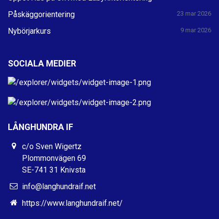
Påskäggorientering
23 mar 2026
Nybörjarkurs
9 mar 2026
SOCIALA MEDIER
LÅNGHUNDRA IF
c/o Sven Wigertz
Plommonvägen 69
SE-741 31 Knivsta
info@langhundraif.net
https://www.langhundraif.net/