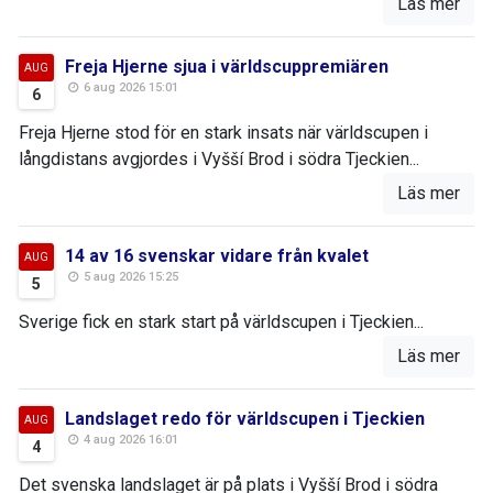
Läs mer
Freja Hjerne sjua i världscuppremiären
AUG
6 aug 2026 15:01
6
Freja Hjerne stod för en stark insats när världscupen i
långdistans avgjordes i Vyšší Brod i södra Tjeckien...
Läs mer
14 av 16 svenskar vidare från kvalet
AUG
5 aug 2026 15:25
5
Sverige fick en stark start på världscupen i Tjeckien...
Läs mer
Landslaget redo för världscupen i Tjeckien
AUG
4 aug 2026 16:01
4
Det svenska landslaget är på plats i Vyšší Brod i södra