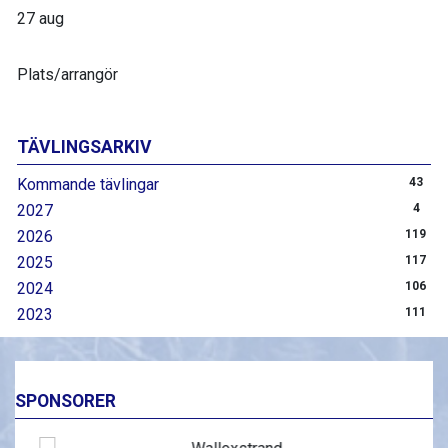
27 aug
Plats/arrangör
TÄVLINGSARKIV
Kommande tävlingar
43
2027
4
2026
119
2025
117
2024
106
2023
111
SPONSORER