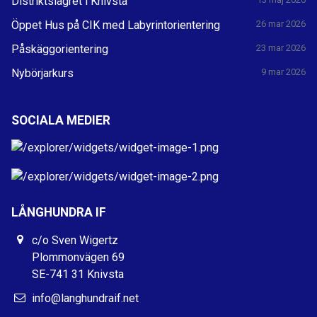
Distriktslägret i Knivsta
Öppet Hus på CIK med Labyrintorientering
26 mar 2026
Påskäggorientering
23 mar 2026
Nybörjarkurs
9 mar 2026
SOCIALA MEDIER
LÅNGHUNDRA IF
c/o Sven Wigertz
Plommonvägen 69
SE-741 31 Knivsta
info@langhundraif.net