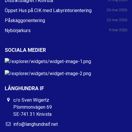
Distriktslägret i Knivsta
Öppet Hus på CIK med Labyrintorientering
26 mar 2026
Påskäggorientering
23 mar 2026
Nybörjarkurs
9 mar 2026
SOCIALA MEDIER
LÅNGHUNDRA IF
c/o Sven Wigertz
Plommonvägen 69
SE-741 31 Knivsta
info@langhundraif.net