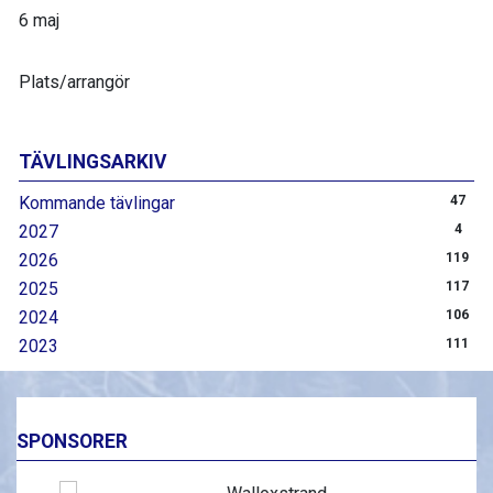
6 maj
Plats/arrangör
TÄVLINGSARKIV
Kommande tävlingar
47
2027
4
2026
119
2025
117
2024
106
2023
111
SPONSORER