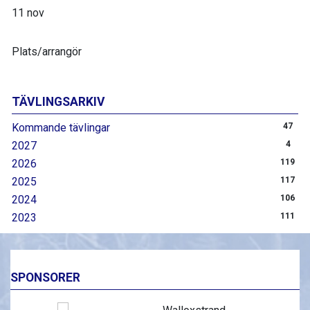
11 nov
Plats/arrangör
TÄVLINGSARKIV
Kommande tävlingar
47
2027
4
2026
119
2025
117
2024
106
2023
111
SPONSORER