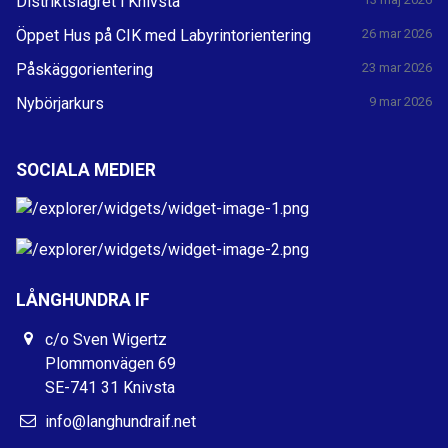
Distriktslägret i Knivsta
Öppet Hus på CIK med Labyrintorientering
26 mar 2026
Påskäggorientering
23 mar 2026
Nybörjarkurs
9 mar 2026
SOCIALA MEDIER
LÅNGHUNDRA IF
c/o Sven Wigertz
Plommonvägen 69
SE-741 31 Knivsta
info@langhundraif.net