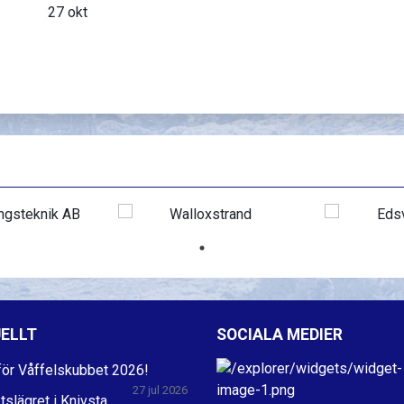
27 okt
ELLT
SOCIALA MEDIER
ör Våffelskubbet 2026!
27 jul 2026
ktslägret i Knivsta