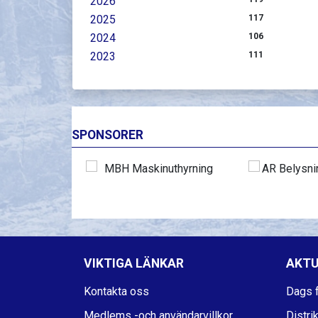
2026
2025
117
2024
106
2023
111
SPONSORER
VIKTIGA LÄNKAR
AKTU
Kontakta oss
Dags f
Medlems -och användarvillkor
Distri