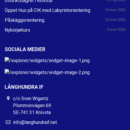
Distriktslägret i Knivsta
Öppet Hus på CIK med Labyrintorientering
26 mar 2026
Påskäggorientering
23 mar 2026
Nybörjarkurs
9 mar 2026
SOCIALA MEDIER
LÅNGHUNDRA IF
c/o Sven Wigertz
Plommonvägen 69
SE-741 31 Knivsta
info@langhundraif.net