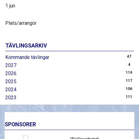
1 jun
Plats/arrangör
TÄVLINGSARKIV
Kommande tävlingar
47
2027
4
2026
119
2025
117
2024
106
2023
111
SPONSORER