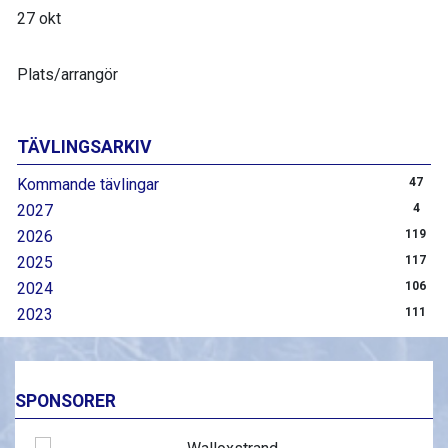
27 okt
Plats/arrangör
TÄVLINGSARKIV
Kommande tävlingar
47
2027
4
2026
119
2025
117
2024
106
2023
111
SPONSORER