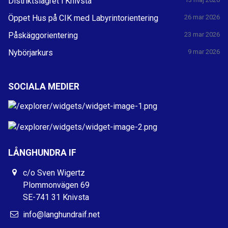
Distriktslägret i Knivsta
Öppet Hus på CIK med Labyrintorientering
26 mar 2026
Påskäggorientering
23 mar 2026
Nybörjarkurs
9 mar 2026
SOCIALA MEDIER
LÅNGHUNDRA IF
c/o Sven Wigertz
Plommonvägen 69
SE-741 31 Knivsta
info@langhundraif.net