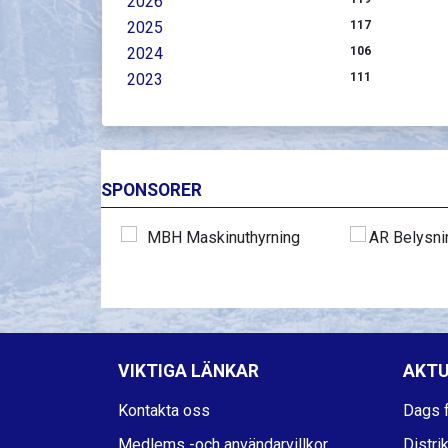
2026
2025
117
2024
106
2023
111
SPONSORER
VIKTIGA LÄNKAR
AKTU
Kontakta oss
Dags f
Medlems -och användarvillkor
Distri