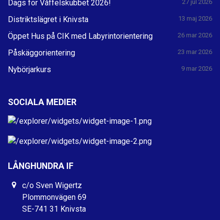
Dags för Våffelskubbet 2026!
27 jul 2026
Distriktslägret i Knivsta
13 maj 2026
Öppet Hus på CIK med Labyrintorientering
26 mar 2026
Påskäggorientering
23 mar 2026
Nybörjarkurs
9 mar 2026
SOCIALA MEDIER
LÅNGHUNDRA IF
c/o Sven Wigertz
Plommonvägen 69
SE-741 31 Knivsta