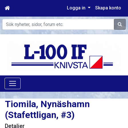
Logga in
Skapa konto
Sök
Tiomila, Nynäshamn
(Stafettligan, #3)
Detaljer