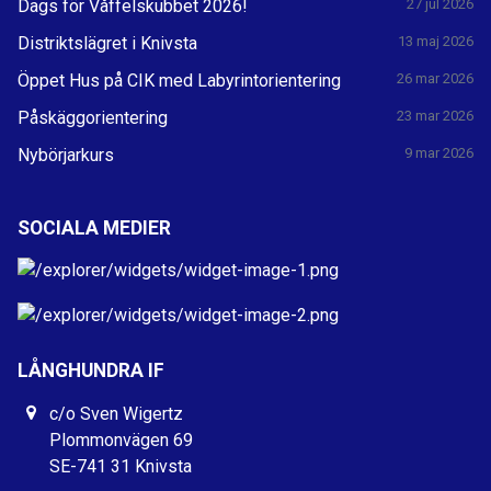
Dags för Våffelskubbet 2026!
27 jul 2026
Distriktslägret i Knivsta
13 maj 2026
Öppet Hus på CIK med Labyrintorientering
26 mar 2026
Påskäggorientering
23 mar 2026
Nybörjarkurs
9 mar 2026
SOCIALA MEDIER
LÅNGHUNDRA IF
c/o Sven Wigertz
Plommonvägen 69
SE-741 31 Knivsta