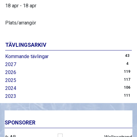
18 apr - 18 apr
Plats/arrangör
TÄVLINGSARKIV
Kommande tävlingar
43
2027
4
2026
119
2025
117
2024
106
2023
111
SPONSORER