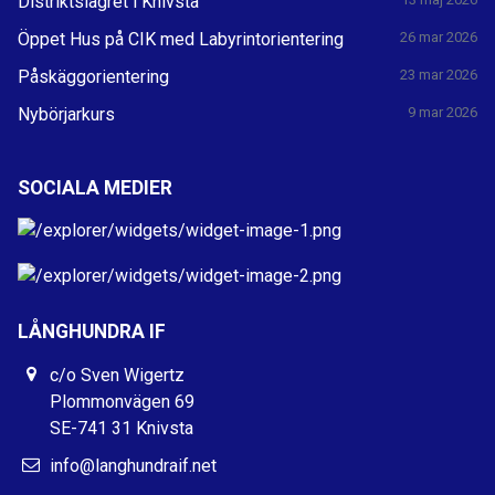
Distriktslägret i Knivsta
Öppet Hus på CIK med Labyrintorientering
26 mar 2026
Påskäggorientering
23 mar 2026
Nybörjarkurs
9 mar 2026
SOCIALA MEDIER
LÅNGHUNDRA IF
c/o Sven Wigertz
Plommonvägen 69
SE-741 31 Knivsta
info@langhundraif.net