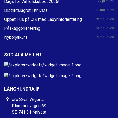
Dags för Våffelskubbet 2026!
27 jul 2026
Distriktslägret i Knivsta
13 maj 2026
Öppet Hus på CIK med Labyrintorientering
26 mar 2026
Påskäggorientering
23 mar 2026
Nybörjarkurs
9 mar 2026
SOCIALA MEDIER
LÅNGHUNDRA IF
c/o Sven Wigertz
Plommonvägen 69
SE-741 31 Knivsta