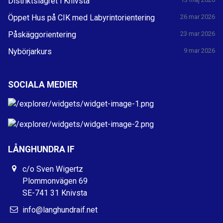
Distriktslägret i Knivsta
Öppet Hus på CIK med Labyrintorientering
26 mar 2026
Påskäggorientering
23 mar 2026
Nybörjarkurs
9 mar 2026
SOCIALA MEDIER
LÅNGHUNDRA IF
c/o Sven Wigertz
Plommonvägen 69
SE-741 31 Knivsta
info@langhundraif.net