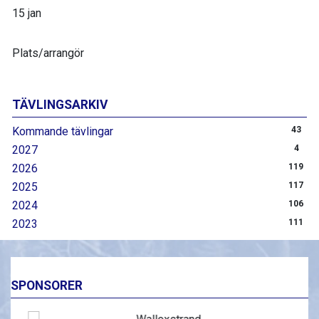
15 jan
Plats/arrangör
TÄVLINGSARKIV
Kommande tävlingar
43
2027
4
2026
119
2025
117
2024
106
2023
111
SPONSORER