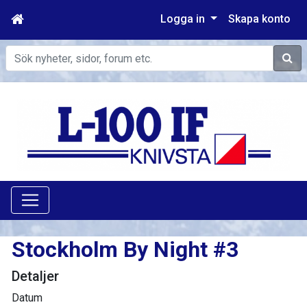
Logga in
Skapa konto
Sök
Stockholm By Night #3
Detaljer
Datum