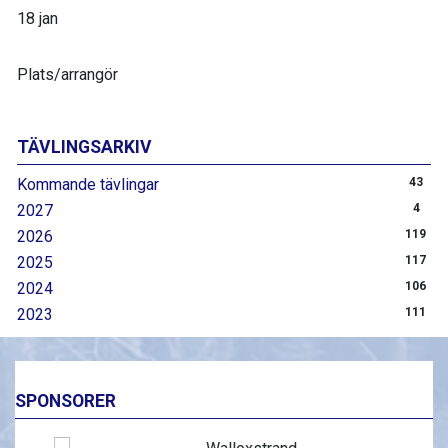
18 jan
Plats/arrangör
TÄVLINGSARKIV
Kommande tävlingar
43
2027
4
2026
119
2025
117
2024
106
2023
111
SPONSORER