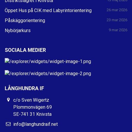
Distriktslägret i Knivsta
Öppet Hus på CIK med Labyrintorientering
26 mar 2026
Påskäggorientering
23 mar 2026
Nybörjarkurs
9 mar 2026
SOCIALA MEDIER
LÅNGHUNDRA IF
c/o Sven Wigertz
Plommonvägen 69
SE-741 31 Knivsta
info@langhundraif.net