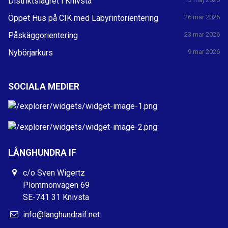
Distriktslägret i Knivsta
Öppet Hus på CIK med Labyrintorientering
26 mar 2026
Påskäggorientering
23 mar 2026
Nybörjarkurs
9 mar 2026
SOCIALA MEDIER
LÅNGHUNDRA IF
c/o Sven Wigertz
Plommonvägen 69
SE-741 31 Knivsta
info@langhundraif.net