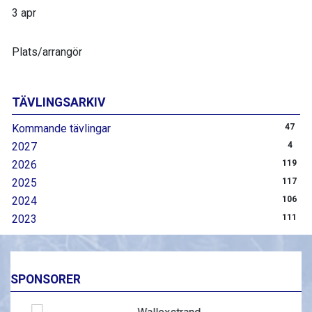
3 apr
Plats/arrangör
TÄVLINGSARKIV
Kommande tävlingar
47
2027
4
2026
119
2025
117
2024
106
2023
111
SPONSORER