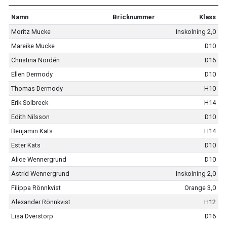
Namn
Bricknummer
Klass
Moritz Mucke
Inskolning 2,0
Mareike Mucke
D10
Christina Nordén
D16
Ellen Dermody
D10
Thomas Dermody
H10
Erik Solbreck
H14
Edith Nilsson
D10
Benjamin Kats
H14
Ester Kats
D10
Alice Wennergrund
D10
Astrid Wennergrund
Inskolning 2,0
Filippa Rönnkvist
Orange 3,0
Alexander Rönnkvist
H12
Lisa Dverstorp
D16