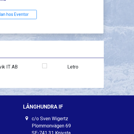
lan hos Eventor
LÅNGHUNDRA IF
c/o Sven Wigertz
Plommonvägen 69
SE-741 31 Knivsta