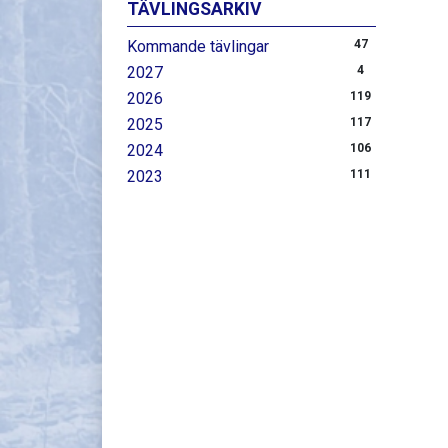
TÄVLINGSARKIV
Kommande tävlingar
47
2027
4
2026
119
2025
117
2024
106
2023
111