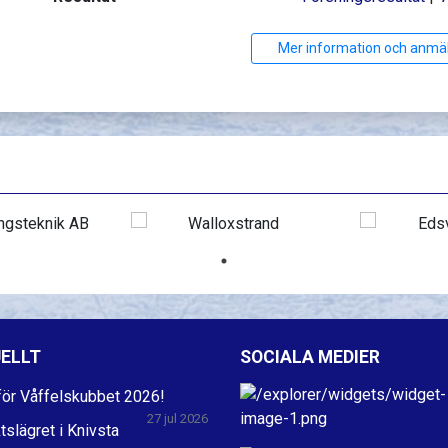
Mer information och anmä
ELLT
SOCIALA MEDIER
ör Våffelskubbet 2026!
27 jul 2026
ktslägret i Knivsta