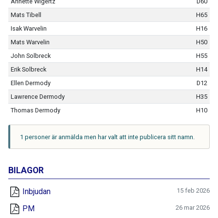
Annette Wigertz
D60
Mats Tibell
H65
Isak Warvelin
H16
Mats Warvelin
H50
John Solbreck
H55
Erik Solbreck
H14
Ellen Dermody
D12
Lawrence Dermody
H35
Thomas Dermody
H10
1 personer är anmälda men har valt att inte publicera sitt namn.
BILAGOR
Inbjudan
15 feb 2026
PM
26 mar 2026