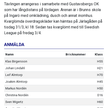
Tävlingen arrangeras i samarbete med Gustavsbergs OK
som har långdistans på lördagen. Arenan är i Brunns skola
på Ingarö med omklädning, dusch och annat inomhus.
Kvarglömda överdragskläder kan hämtas på Järlagåden på
tisdag 31/3, kl 18. Sedan tas kvarglömt med till Swedish
League på fredag 3/4.
ANMÄLDA
Namn
Bricknummer
Klass
Klas Birgersson
H55
Johan Lindahl
H21
Leif Almtorp
H70
Joakim Almtorp
H45
Markus Nordén
H50
Christina Nordén
D16
Sven Wigertz
H60