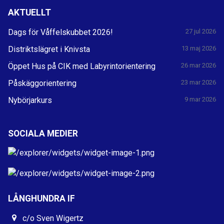
AKTUELLT
Dags för Våffelskubbet 2026!
27 jul 2026
Distriktslägret i Knivsta
13 maj 2026
Öppet Hus på CIK med Labyrintorientering
26 mar 2026
Påskäggorientering
23 mar 2026
Nybörjarkurs
9 mar 2026
SOCIALA MEDIER
LÅNGHUNDRA IF
c/o Sven Wigertz