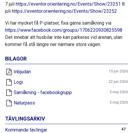
7 juli
https://eventor.orientering.no/Events/Show/23251
8
juli
https://eventor.orientering.no/Events/Show/23252
Vi har mycket få P-platser, fixa gärna samåkning via
https://www.facebook.com/groups/1706220930825598
Det innebär att husbilar inte kan parkeras vid arenan, utan
kommer få stå längre ner närmare stora vägen.
BILAGOR
Inbjudan
15 jun 2026
Logi
22 jun 2026
Samåkning - facebookgrupp
5 maj 2026
Naturpass
3 maj 2026
TÄVLINGSARKIV
Kommande tävlingar
47