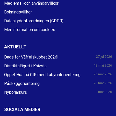
Medlems -och användarvillkor
Bokningsvillkor
Dataskyddsförordningen (GDPR)
Mer information om cookies
AKTUELLT
Dags för Våffelskubbet 2026!
27 jul 2026
Distriktslägret i Knivsta
13 maj 2026
Öppet Hus på CIK med Labyrintorientering
26 mar 2026
Påskäggorientering
23 mar 2026
Nybörjarkurs
9 mar 2026
SOCIALA MEDIER