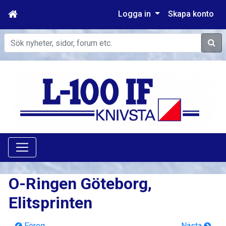
Logga in
Skapa konto
Sök
O-Ringen Göteborg,
Elitsprinten
Föreg
Nästa