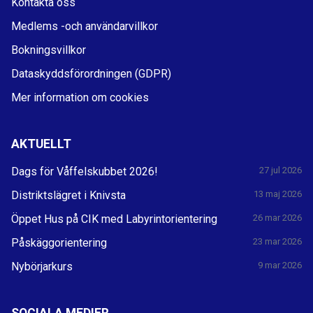
Kontakta oss
Medlems -och användarvillkor
Bokningsvillkor
Dataskyddsförordningen (GDPR)
Mer information om cookies
AKTUELLT
Dags för Våffelskubbet 2026!
27 jul 2026
Distriktslägret i Knivsta
13 maj 2026
Öppet Hus på CIK med Labyrintorientering
26 mar 2026
Påskäggorientering
23 mar 2026
Nybörjarkurs
9 mar 2026