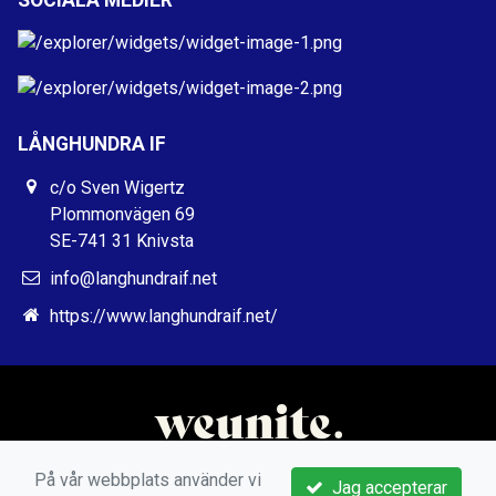
SOCIALA MEDIER
LÅNGHUNDRA IF
c/o Sven Wigertz
Plommonvägen 69
SE-741 31 Knivsta
info@langhundraif.net
https://www.langhundraif.net/
På vår webbplats använder vi
Jag accepterar