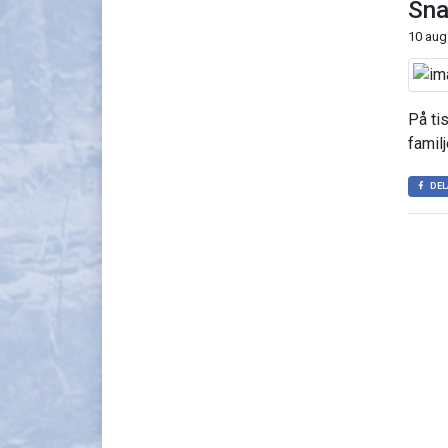
Sna
10 aug
På ti
famil
DEL