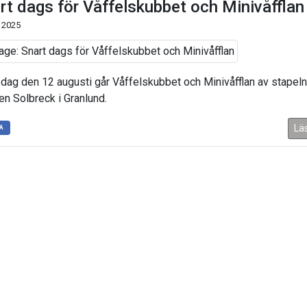
rt dags för Våffelskubbet och Minivåfflan
 2025
sdag den 12 augusti går Våffelskubbet och Minivåfflan av stapel
jen Solbreck i Granlund.
Lä
A