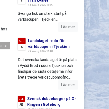
från kvalet
5
5 aug 2026 15:25
Sverige fick en stark start på
världscupen i Tjeckien...
Läs mer
n hos
Landslaget redo för
AUG
s mer
världscupen i Tjeckien
4
4 aug 2026 16:01
Det svenska landslaget är på plats
i Vyšší Brod i södra Tjeckien och
finslipar de sista detaljerna inför
årets tredje världscupomgång...
Läs mer
Svensk dubbelseger på O-
JUL
Ringen i Göteborg
25