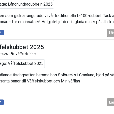
gen som gick arrangerade vi vår traditionella L-100-dubbel. Tack a
onärer för era insatser! Helgjutet jobb och glada miner på alla fro
Lä
A
felskubbet 2025
 2025
Våffelskubbet
rålande tisdagsafton hemma hos Solbrecks i Granlund, bjöd på vä
ssanta banor till Våffelskubbet och Minivåfflan
Lä
A