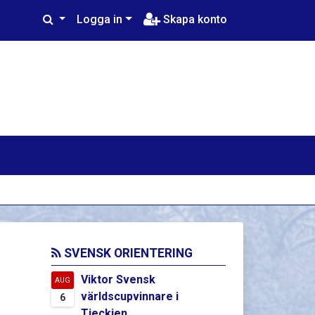
Logga in
Skapa konto
SVENSK ORIENTERING
Viktor Svensk
AUG
världscupvinnare i
6
Tjeckien