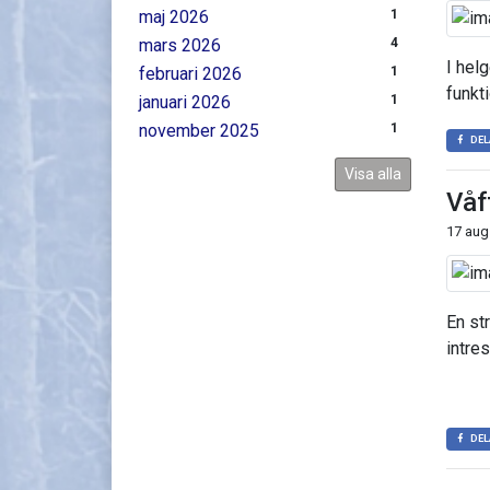
maj 2026
1
mars 2026
4
I hel
februari 2026
1
funkti
januari 2026
1
november 2025
1
DEL
Visa alla
Våf
17 aug
En st
intre
DEL