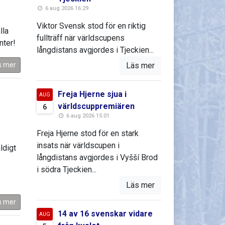
6 aug 2026 16:29
Viktor Svensk stod för en riktig
lla
fullträff när världscupens
nter!
långdistans avgjordes i Tjeckien...
s mer
Läs mer
Freja Hjerne sjua i
AUG
världscuppremiären
6
6 aug 2026 15:01
Freja Hjerne stod för en stark
insats när världscupen i
ldigt
långdistans avgjordes i Vyšší Brod
i södra Tjeckien...
Läs mer
s mer
14 av 16 svenskar vidare
AUG