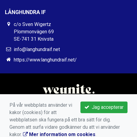
LÅNGHUNDRA IF
c/o Sven Wigertz
Plommonvägen 69
SE-741 31 Knivsta
info@langhundraif.net
https://www.langhundraif.net/
På vår webbplats använder vi
Jag accepterar
kakor (cookies) för att
webbplatsen ska fungera på ett bra sätt för dig.
Genom att surfa vidare godkänner du att vi använder
kakor.
Mer information om cookies
.