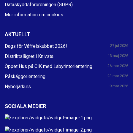
Dataskyddsförordningen (GDPR)
Mer information om cookies
AKTUELLT
Dags för Våffelskubbet 2026!
27 jul 2026
Distriktslägret i Knivsta
13 maj 2026
Öppet Hus på CIK med Labyrintorientering
26 mar 2026
Påskäggorientering
23 mar 2026
Nybörjarkurs
9 mar 2026
SOCIALA MEDIER