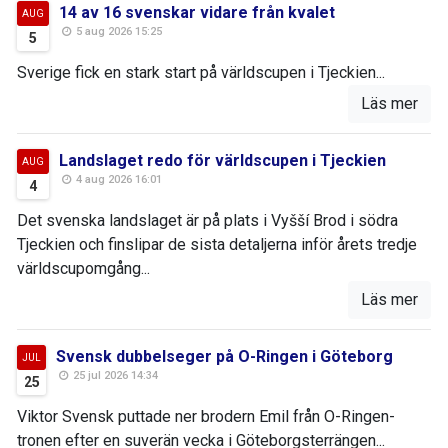
14 av 16 svenskar vidare från kvalet
AUG
5 aug 2026 15:25
5
Sverige fick en stark start på världscupen i Tjeckien...
Läs mer
Landslaget redo för världscupen i Tjeckien
AUG
4 aug 2026 16:01
4
Det svenska landslaget är på plats i Vyšší Brod i södra
Tjeckien och finslipar de sista detaljerna inför årets tredje
världscupomgång...
Läs mer
Svensk dubbelseger på O-Ringen i Göteborg
JUL
25 jul 2026 14:34
25
Viktor Svensk puttade ner brodern Emil från O-Ringen-
tronen efter en suverän vecka i Göteborgsterrängen...