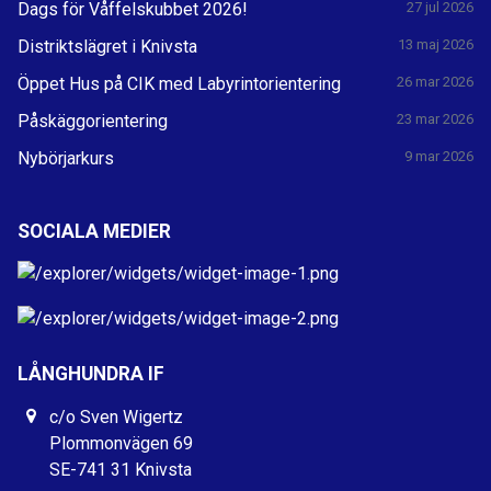
Dags för Våffelskubbet 2026!
27 jul 2026
Distriktslägret i Knivsta
13 maj 2026
Öppet Hus på CIK med Labyrintorientering
26 mar 2026
Påskäggorientering
23 mar 2026
Nybörjarkurs
9 mar 2026
SOCIALA MEDIER
LÅNGHUNDRA IF
c/o Sven Wigertz
Plommonvägen 69
SE-741 31 Knivsta