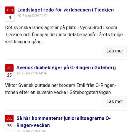
Landslaget redo för världscupen i Tjeckien
AUG
4 aug 2026 16:01
4
Det svenska landslaget är på plats i Vyšší Brod i södra
Tjeckien och finslipar de sista detaljerna inför årets tredje
världscupomgång...
Läs mer
Svensk dubbelseger på O-Ringen i Göteborg
JUL
25 jul 2026 14:34
25
Viktor Svensk puttade ner brodern Emil från O-Ringen-
tronen efter en suverän vecka i Göteborgsterrängen...
Läs mer
Så här kommenterar juniorelitsegrarna O-
JUL
Ringen-veckan
25
25 jul 2026 12:51