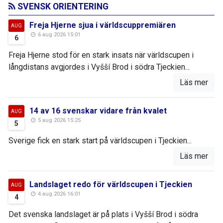
SVENSK ORIENTERING
Freja Hjerne sjua i världscuppremiären
AUG
6 aug 2026 15:01
6
Freja Hjerne stod för en stark insats när världscupen i
långdistans avgjordes i Vyšší Brod i södra Tjeckien...
Läs mer
14 av 16 svenskar vidare från kvalet
AUG
5 aug 2026 15:25
5
Sverige fick en stark start på världscupen i Tjeckien...
Läs mer
Landslaget redo för världscupen i Tjeckien
AUG
4 aug 2026 16:01
4
Det svenska landslaget är på plats i Vyšší Brod i södra