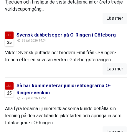
Tjeckien och finslipar de sista detaljerna inför årets tredje
världscupomgång...
Läs mer
Svensk dubbelseger på O-Ringen i Göteborg
JUL
25 jul 2026 14:34
25
Viktor Svensk puttade ner brodern Emil från O-Ringen-
tronen efter en suverän vecka i Göteborgsterrängen...
Läs mer
Så här kommenterar juniorelitsegrarna O-
JUL
Ringen-veckan
25
25 jul 2026 12:51
Alla fyra ledarna i juniorelitklasserna kunde behålla sin
ledning på den avslutande jaktstarten och springa in som
totalsegrare i O-Ringen...
Läs mer