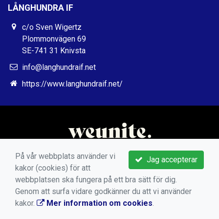
LÅNGHUNDRA IF
c/o Sven Wigertz
Plommonvägen 69
SE-741 31 Knivsta
info@langhundraif.net
https://www.langhundraif.net/
På vår webbplats använder vi
Jag accepterar
kakor (cookies) för att
webbplatsen ska fungera på ett bra sätt för dig.
Genom att surfa vidare godkänner du att vi använder
kakor.
Mer information om cookies
.