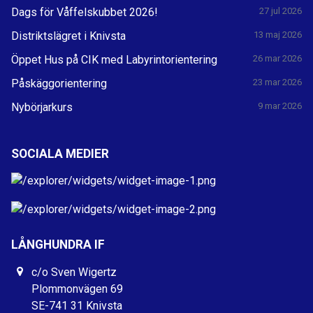
Dags för Våffelskubbet 2026!
27 jul 2026
Distriktslägret i Knivsta
13 maj 2026
Öppet Hus på CIK med Labyrintorientering
26 mar 2026
Påskäggorientering
23 mar 2026
Nybörjarkurs
9 mar 2026
SOCIALA MEDIER
LÅNGHUNDRA IF
c/o Sven Wigertz
Plommonvägen 69
SE-741 31 Knivsta