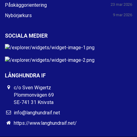
Påskäggorientering
23 mar 2026
Nybörjarkurs
9 mar 2026
SOCIALA MEDIER
LÅNGHUNDRA IF
c/o Sven Wigertz
Plommonvägen 69
SE-741 31 Knivsta
info@langhundraif.net
https://www.langhundraif.net/