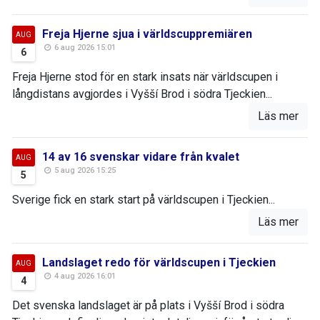
Freja Hjerne sjua i världscuppremiären
AUG
6 aug 2026 15:01
6
Freja Hjerne stod för en stark insats när världscupen i
långdistans avgjordes i Vyšší Brod i södra Tjeckien...
Läs mer
14 av 16 svenskar vidare från kvalet
AUG
5 aug 2026 15:25
5
Sverige fick en stark start på världscupen i Tjeckien...
Läs mer
Landslaget redo för världscupen i Tjeckien
AUG
4 aug 2026 16:01
4
Det svenska landslaget är på plats i Vyšší Brod i södra