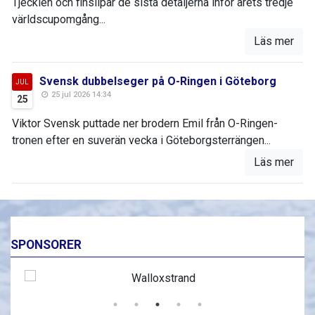
Tjeckien och finslipar de sista detaljerna inför årets tredje
världscupomgång...
Läs mer
Svensk dubbelseger på O-Ringen i Göteborg
JUL
25 jul 2026 14:34
25
Viktor Svensk puttade ner brodern Emil från O-Ringen-
tronen efter en suverän vecka i Göteborgsterrängen...
Läs mer
SPONSORER