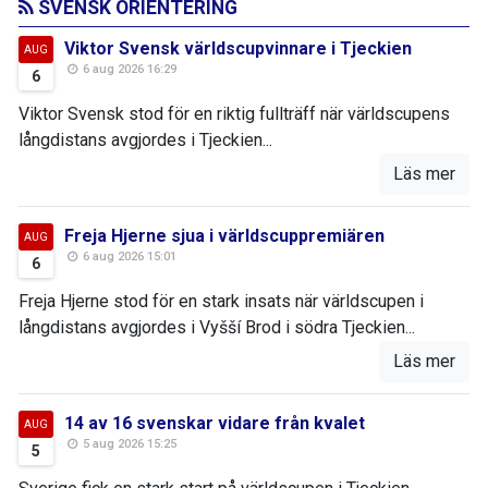
SVENSK ORIENTERING
Viktor Svensk världscupvinnare i Tjeckien
AUG
6 aug 2026 16:29
6
Viktor Svensk stod för en riktig fullträff när världscupens
långdistans avgjordes i Tjeckien...
Läs mer
Freja Hjerne sjua i världscuppremiären
AUG
6 aug 2026 15:01
6
Freja Hjerne stod för en stark insats när världscupen i
långdistans avgjordes i Vyšší Brod i södra Tjeckien...
Läs mer
14 av 16 svenskar vidare från kvalet
AUG
5 aug 2026 15:25
5