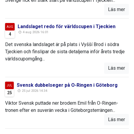
Sverige fick en stark start på världscupen i Tjeckien...
Läs mer
Landslaget redo för världscupen i Tjeckien
AUG
4 aug 2026 16:01
4
Det svenska landslaget är på plats i Vyšší Brod i södra
Tjeckien och finslipar de sista detaljerna inför årets tredje
världscupomgång...
Läs mer
Svensk dubbelseger på O-Ringen i Göteborg
JUL
25 jul 2026 14:34
25
Viktor Svensk puttade ner brodern Emil från O-Ringen-
tronen efter en suverän vecka i Göteborgsterrängen...
Läs mer