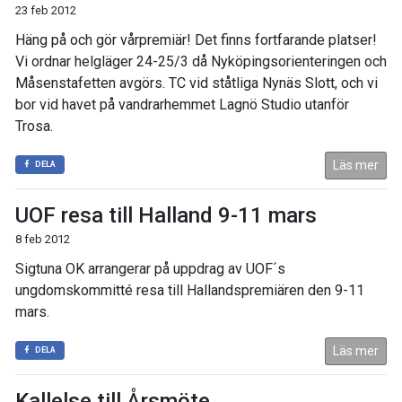
23 feb 2012
Häng på och gör vårpremiär! Det finns fortfarande platser!
Vi ordnar helgläger 24-25/3 då Nyköpingsorienteringen och
Måsenstafetten avgörs. TC vid ståtliga Nynäs Slott, och vi
bor vid havet på vandrarhemmet Lagnö Studio utanför
Trosa.
Läs mer
DELA
UOF resa till Halland 9-11 mars
8 feb 2012
Sigtuna OK arrangerar på uppdrag av UOF´s
ungdomskommitté resa till Hallandspremiären den 9-11
mars.
Läs mer
DELA
Kallelse till Årsmöte