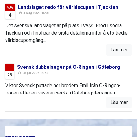
Landslaget redo för världscupen i Tjeckien
AUG
4 aug 2026 16:01
4
Det svenska landslaget är på plats i Vyšší Brod i södra
Tjeckien och finslipar de sista detaljerna inför årets tredje
världscupomgång...
Läs mer
Svensk dubbelseger på O-Ringen i Göteborg
JUL
25 jul 2026 14:34
25
Viktor Svensk puttade ner brodern Emil från O-Ringen-
tronen efter en suverän vecka i Göteborgsterrängen...
Läs mer