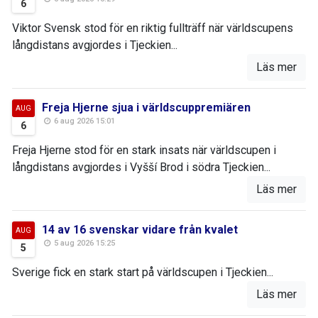
6
Viktor Svensk stod för en riktig fullträff när världscupens
långdistans avgjordes i Tjeckien...
Läs mer
Freja Hjerne sjua i världscuppremiären
AUG
6 aug 2026 15:01
6
Freja Hjerne stod för en stark insats när världscupen i
långdistans avgjordes i Vyšší Brod i södra Tjeckien...
Läs mer
14 av 16 svenskar vidare från kvalet
AUG
5 aug 2026 15:25
5
Sverige fick en stark start på världscupen i Tjeckien...
Läs mer