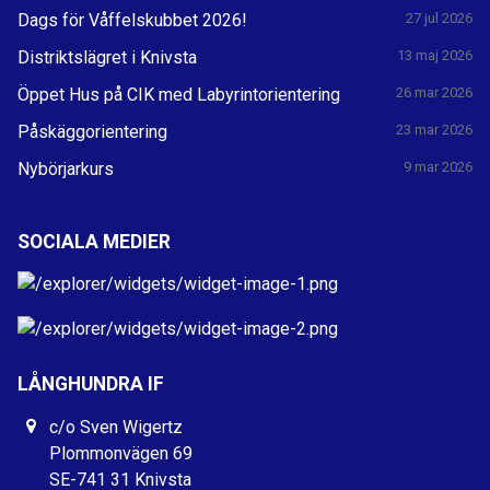
Dags för Våffelskubbet 2026!
27 jul 2026
Distriktslägret i Knivsta
13 maj 2026
Öppet Hus på CIK med Labyrintorientering
26 mar 2026
Påskäggorientering
23 mar 2026
Nybörjarkurs
9 mar 2026
SOCIALA MEDIER
LÅNGHUNDRA IF
c/o Sven Wigertz
Plommonvägen 69
SE-741 31 Knivsta