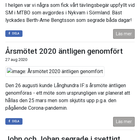
I helgen var vi några som fick vårt tävlingsbegär uppfyllt vid
SM i MTBO som avgjordes i Nykvarn i Sörmland. Bäst
lyckades Berth-Arne Bengtsson som segrade båda dagar!
Läs mer
DELA
Årsmötet 2020 äntligen genomfört
27 aug 2020
Den 26 augusti kunde Långhundra IF:s årsmöte äntligen
genomföras - ett möte som ursprungligen var planerat att
hållas den 25 mars men som skjutits upp p.g.a. den
pågående Corona-pandemin.
Läs mer
DELA
John och Johan segrade i svettigt