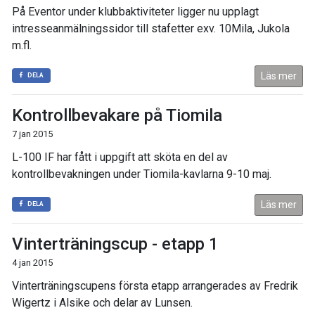
På Eventor under klubbaktiviteter ligger nu upplagt
intresseanmälningssidor till stafetter exv. 10Mila, Jukola
m.fl.
Läs mer
DELA
Kontrollbevakare på Tiomila
7 jan 2015
L-100 IF har fått i uppgift att sköta en del av
kontrollbevakningen under Tiomila-kavlarna 9-10 maj.
Läs mer
DELA
Vinterträningscup - etapp 1
4 jan 2015
Vinterträningscupens första etapp arrangerades av Fredrik
Wigertz i Alsike och delar av Lunsen.