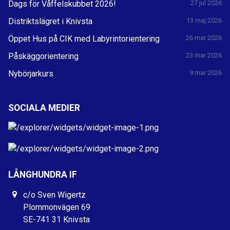
Dags för Våffelskubbet 2026!
27 jul 2026
Distriktslägret i Knivsta
13 maj 2026
Öppet Hus på CIK med Labyrintorientering
26 mar 2026
Påskäggorientering
23 mar 2026
Nybörjarkurs
9 mar 2026
SOCIALA MEDIER
LÅNGHUNDRA IF
c/o Sven Wigertz
Plommonvägen 69
SE-741 31 Knivsta