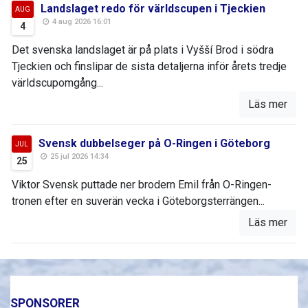
Landslaget redo för världscupen i Tjeckien
AUG
4 aug 2026 16:01
4
Det svenska landslaget är på plats i Vyšší Brod i södra
Tjeckien och finslipar de sista detaljerna inför årets tredje
världscupomgång...
Läs mer
Svensk dubbelseger på O-Ringen i Göteborg
JUL
25 jul 2026 14:34
25
Viktor Svensk puttade ner brodern Emil från O-Ringen-
tronen efter en suverän vecka i Göteborgsterrängen...
Läs mer
SPONSORER