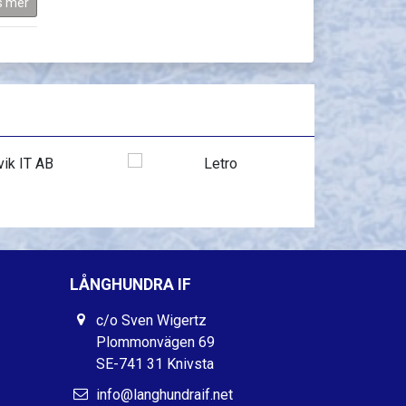
s mer
LÅNGHUNDRA IF
c/o Sven Wigertz
Plommonvägen 69
SE-741 31 Knivsta
info@langhundraif.net