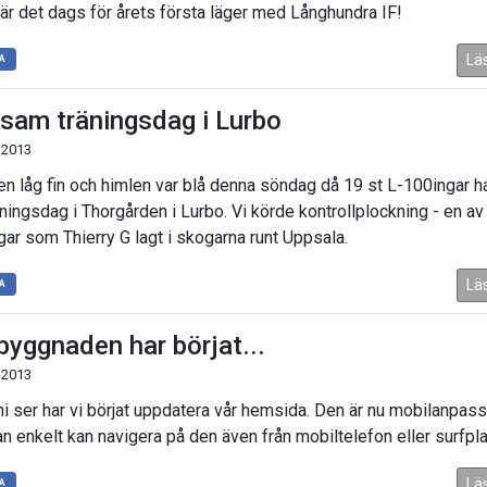
 är det dags för årets första läger med Långhundra IF!
Lä
A
vsam träningsdag i Lurbo
 2013
en låg fin och himlen var blå denna söndag då 19 st L-100ingar 
äningsdag i Thorgården i Lurbo. Vi körde kontrollplockning - en av
gar som Thierry G lagt i skogarna runt Uppsala.
Lä
A
yggnaden har börjat...
 2013
i ser har vi börjat uppdatera vår hemsida. Den är nu mobilanpass
an enkelt kan navigera på den även från mobiltelefon eller surfpla
Lä
A