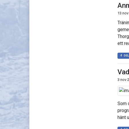
Anm
13 nov
Träni
gemen
Thorg
ett r
DEL
Vad
3 nov 
Som d
progr
hänt 