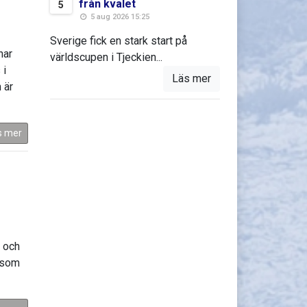
från kvalet
5
5 aug 2026 15:25
Sverige fick en stark start på
har
världscupen i Tjeckien...
 i
Läs mer
 är
s mer
 och
d som