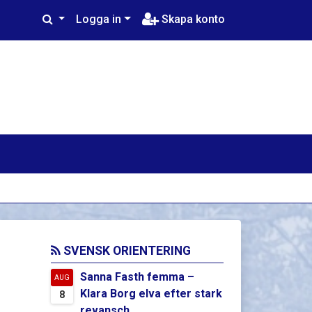
Logga in
Skapa konto
SVENSK ORIENTERING
Sanna Fasth femma –
AUG
Klara Borg elva efter stark
8
revansch