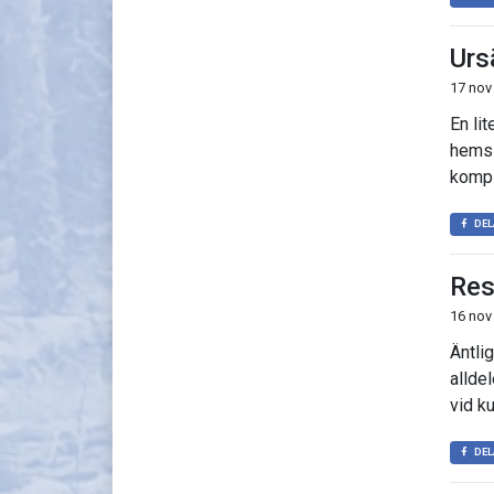
Urs
17 nov
En lit
hemsi
kompl
DEL
Res
16 nov
Äntli
allde
vid ku
DEL