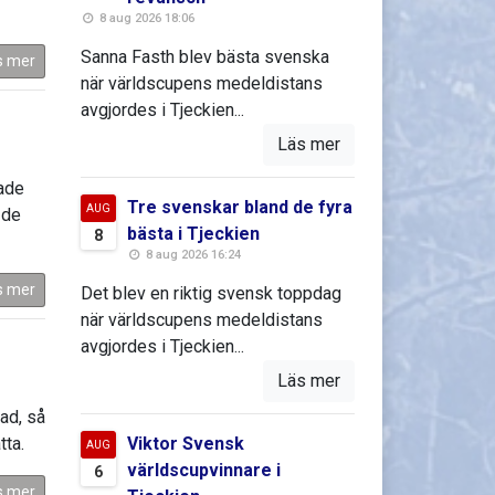
8 aug 2026 18:06
Sanna Fasth blev bästa svenska
s mer
när världscupens medeldistans
avgjordes i Tjeckien...
Läs mer
hade
Tre svenskar bland de fyra
AUG
 de
bästa i Tjeckien
8
8 aug 2026 16:24
s mer
Det blev en riktig svensk toppdag
när världscupens medeldistans
avgjordes i Tjeckien...
Läs mer
ad, så
tta.
Viktor Svensk
AUG
världscupvinnare i
6
s mer