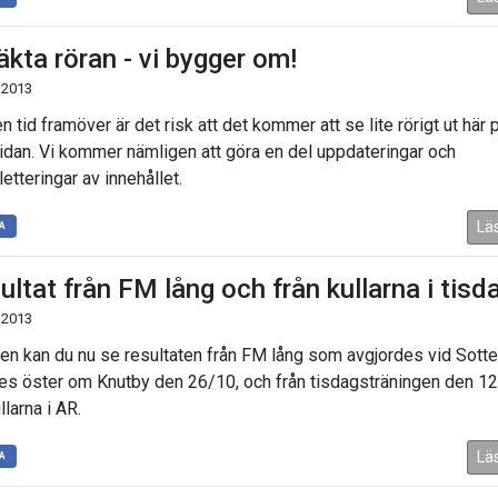
äkta röran - vi bygger om!
 2013
en tid framöver är det risk att det kommer att se lite rörigt ut här 
dan. Vi kommer nämligen att göra en del uppdateringar och
etteringar av innehållet.
Lä
A
ultat från FM lång och från kullarna i tisd
 2013
gen kan du nu se resultaten från FM lång som avgjordes vid Sotte
les öster om Knutby den 26/10, och från tisdagsträningen den 1
llarna i AR.
Lä
A