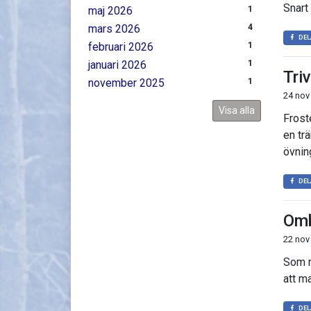
Snart
maj 2026
1
mars 2026
4
DEL
februari 2026
1
januari 2026
1
Tri
november 2025
1
24 nov
Visa alla
Frost
en tr
övnin
DEL
Omb
22 nov
Som n
att m
DEL