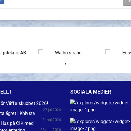
Lä
A
ELLT
SOCIALA MEDIER
ör Våffelskubbet 2026!
27 jul 2026
ktslägret i Knivsta
13 maj 2026
 Hus på CIK med
ntorientering
26 mar 2026