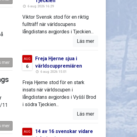
Tjeckien
6 aug 2026 16:29
Viktor Svensk stod för en riktig
fullträff när världscupens
långdistans avgjordes i Tjeckien...
på
Läs mer
Freja Hjerne sjua i
AUG
s mer
världscuppremiären
6
6 aug 2026 15:01
ags
Freja Hjerne stod för en stark
insats när världscupen i
långdistans avgjordes i Vyšší Brod
r
i södra Tjeckien...
2/11
Läs mer
s mer
14 av 16 svenskar vidare
AUG