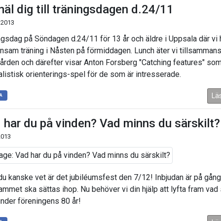
äl dig till träningsdagen d.24/11
 2013
ngsdag på Söndagen d.24/11 för 13 år och äldre i Uppsala där vi 
sam träning i Nåsten på förmiddagen. Lunch äter vi tillsammans
ården och därefter visar Anton Forsberg "Catching features" som
ealistisk orienterings-spel för de som är intresserade.
Lä
A
 har du på vinden? Vad minns du särskilt?
2013
u kanske vet är det jubiléumsfest den 7/12! Inbjudan är på gång
ammet ska sättas ihop. Nu behöver vi din hjälp att lyfta fram va
under föreningens 80 år!