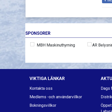
DEL
SPONSORER
VIKTIGA LÄNKAR
AKTU
Kontakta oss
Dags f
Medlems -och användarvillkor
Distri
Bokningsvillkor
Öppet
Labyri