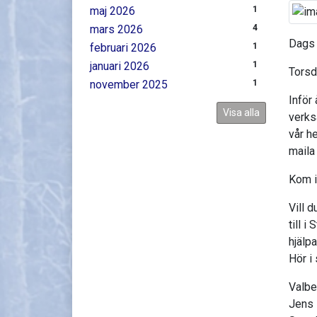
maj 2026
1
mars 2026
4
Dags 
februari 2026
1
januari 2026
1
Torsd
november 2025
1
Inför
Visa alla
verks
vår he
mail
Kom i
Vill 
till 
hjälp
Hör i 
Valbe
Jens 