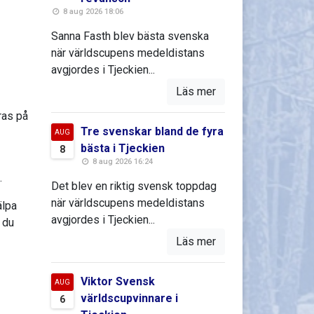
8 aug 2026 18:06
Sanna Fasth blev bästa svenska
när världscupens medeldistans
avgjordes i Tjeckien...
Läs mer
ras på
Tre svenskar bland de fyra
AUG
bästa i Tjeckien
8
8 aug 2026 16:24
.
Det blev en riktig svensk toppdag
när världscupens medeldistans
älpa
avgjordes i Tjeckien...
 du
Läs mer
Viktor Svensk
AUG
världscupvinnare i
6