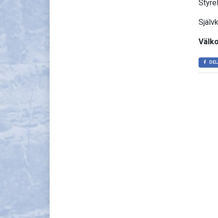
Styre
Självk
Välko
DEL