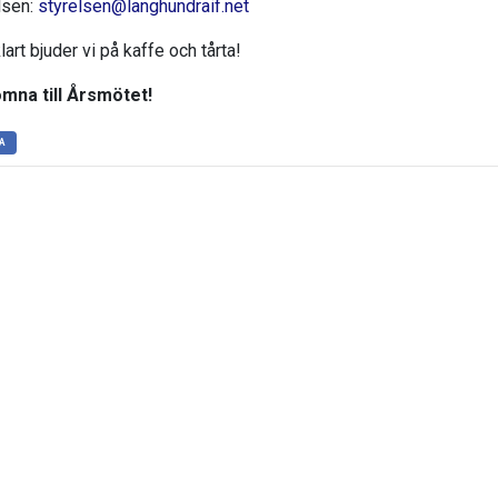
lsen:
styrelsen@langhundraif.net
lart bjuder vi på kaffe och tårta!
mna till Årsmötet!
A