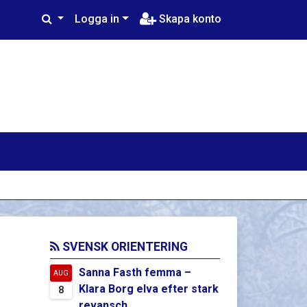
Logga in
Skapa konto
SVENSK ORIENTERING
Sanna Fasth femma –
AUG
Klara Borg elva efter stark
8
revansch