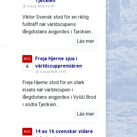
Tjeckien
6 aug 2026 16:29
Viktor Svensk stod för en riktig
fullträff när världscupens
långdistans avgjordes i Tjeckien...
Läs mer
Freja Hjerne sjua i
AUG
världscuppremiären
6
6 aug 2026 15:01
Freja Hjerne stod för en stark
insats när världscupen i
långdistans avgjordes i Vyšší Brod
i södra Tjeckien...
Läs mer
14 av 16 svenskar vidare
AUG