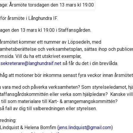
för årsmöte i Långhundra IF.
agen den 13 mars kl 19.00 i Staffansgården.
 årsmötet kommer ett nummer av Löpsedeln, med
amhetsberättelse och verksamhetsplan, sättas ihop och publice
msida. Vill du ha ett utskrivet exemplar,
a
sekreterare@langhundraif.net
så får du det i din brevlåda.
håg att motioner bör inkomma senast fyra veckor innan årsmötet
du vara med och påverka verksamheten? Som styrelseledamot, hj
i Staffansgårdskommittén eller verka som hjälpledare? Kanske vill
a till som materialare till Kart- & arrangemangskommittén?
så fall av dig till valberedningen eller styrelsen.
redning:
Lindquist & Helena Bomfim (
jens.lindquist@gmail.com
)