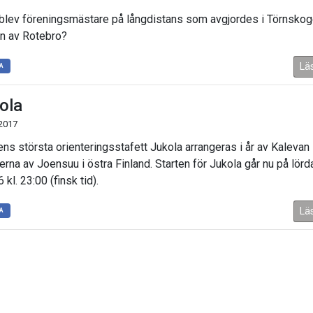
 blev föreningsmästare på långdistans som avgjordes i Törnskog
en av Rotebro?
Lä
A
ola
 2017
ens största orienteringsstafett Jukola arrangeras i år av Kalevan
terna av Joensuu i östra Finland. Starten för Jukola går nu på lörd
 kl. 23:00 (finsk tid).
Lä
A