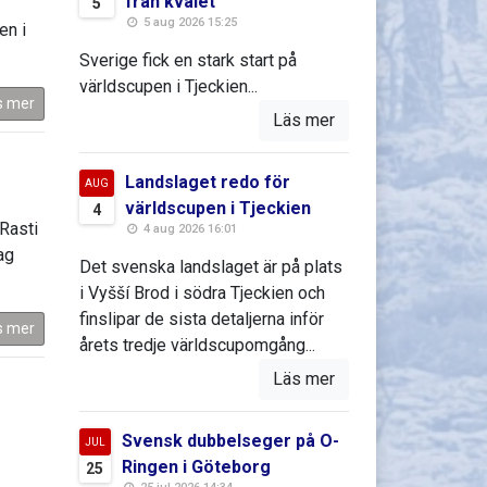
från kvalet
5
5 aug 2026 15:25
en i
Sverige fick en stark start på
världscupen i Tjeckien...
s mer
Läs mer
Landslaget redo för
AUG
världscupen i Tjeckien
4
 Rasti
4 aug 2026 16:01
ag
Det svenska landslaget är på plats
i Vyšší Brod i södra Tjeckien och
finslipar de sista detaljerna inför
s mer
årets tredje världscupomgång...
Läs mer
Svensk dubbelseger på O-
JUL
Ringen i Göteborg
25