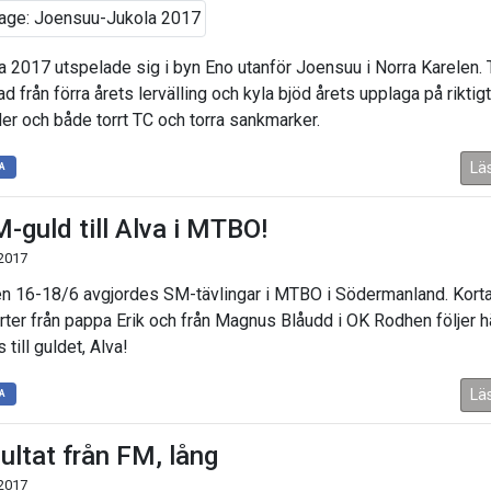
a 2017 utspelade sig i byn Eno utanför Joensuu i Norra Karelen. T
ad från förra årets lervälling och kyla bjöd årets upplaga på riktigt
der och både torrt TC och torra sankmarker.
Lä
A
-guld till Alva i MTBO!
 2017
n 16-18/6 avgjordes SM-tävlingar i MTBO i Södermanland. Kort
rter från pappa Erik och från Magnus Blåudd i OK Rodhen följer hä
s till guldet, Alva!
Lä
A
ultat från FM, lång
 2017