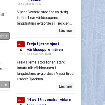
6 aug 2026 16:29
Viktor Svensk stod för en riktig
ill
fullträff när världscupens
långdistans avgjordes i Tjeckien...
Läs mer
s mer
Freja Hjerne sjua i
AUG
världscuppremiären
6
6 aug 2026 15:01
Freja Hjerne stod för en stark
a
insats när världscupen i
r.
långdistans avgjordes i Vyšší Brod
i södra Tjeckien...
s mer
Läs mer
14 av 16 svenskar vidare
AUG