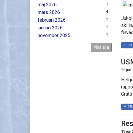
maj 2026
1
mars 2026
4
Jukol
februari 2026
1
skilln
januari 2026
1
finvä
november 2025
1
DEL
Visa alla
USM
22 jun
Helge
rappo
Gratti
DEL
Res
19 jun