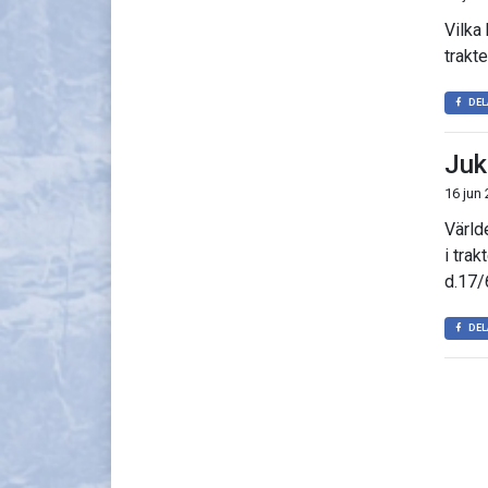
Vilka
trakt
DEL
Juk
16 jun
Värld
i trak
d.17/6
DEL