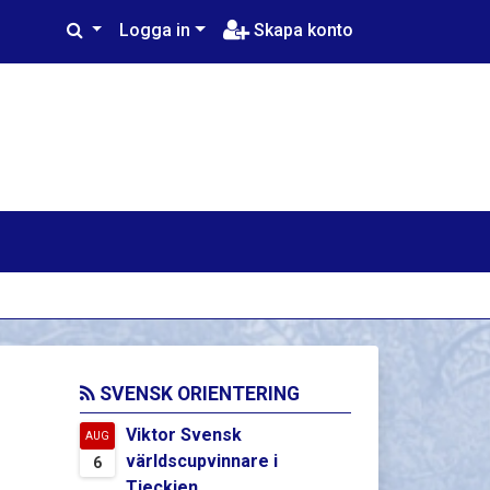
Logga in
Skapa konto
SVENSK ORIENTERING
Viktor Svensk
AUG
världscupvinnare i
6
Tjeckien