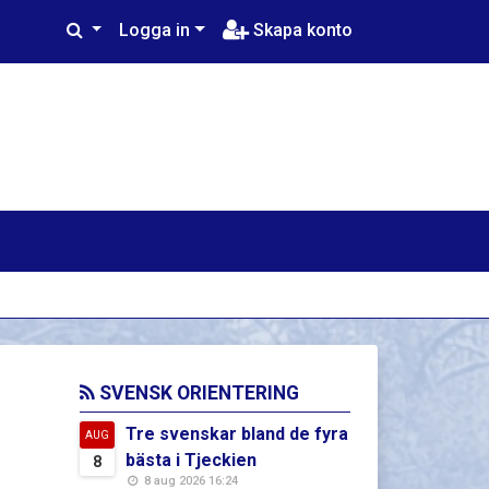
Logga in
Skapa konto
SVENSK ORIENTERING
Tre svenskar bland de fyra
AUG
bästa i Tjeckien
8
8 aug 2026 16:24