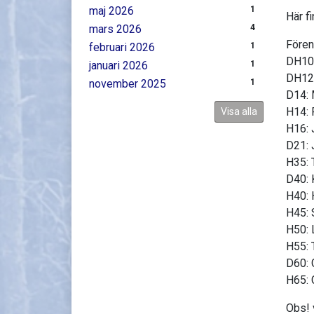
maj 2026
1
Här f
mars 2026
4
Fören
februari 2026
1
DH10:
januari 2026
1
DH12:
november 2025
1
D14: 
H14: 
Visa alla
H16: 
D21: 
H35: 
D40: 
H40: 
H45: 
H50: 
H55: 
D60: 
H65: 
Obs! 