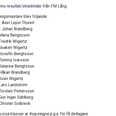
inns
resultat/sträcktider
från FM Lång.
ingsmästare blev följande:
 Axel Lejon Thorell
 Johan Brandberg
Maria Bengtsson
Fredrik Wigertz
Joakim Wigertz
Josefin Bengtsson
Tommy Ivarsson
Katarina Bengtsson
Håkan Brandberg
Sven Wigertz
Lars Landström
Torsten Pettersson
Gun Inger Sahlberg
Christer Solbreck
vissa klasser är ihopslagna p.g.a. för få deltagare