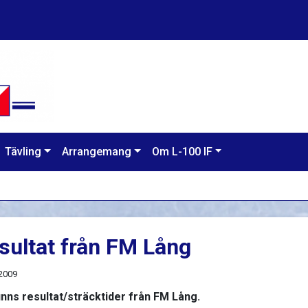
Tävling
Arrangemang
Om L-100 IF
sultat från FM Lång
 2009
inns resultat/sträcktider från FM Lång.