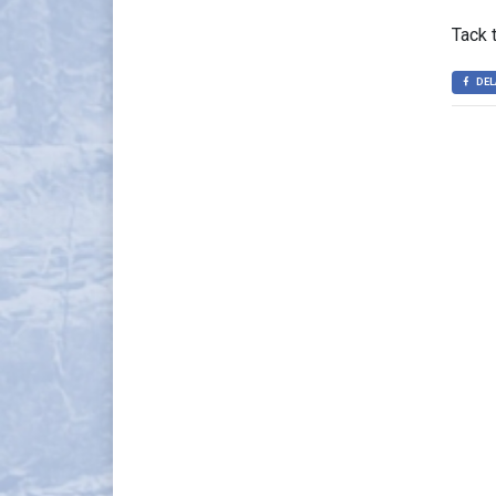
Tack 
DEL