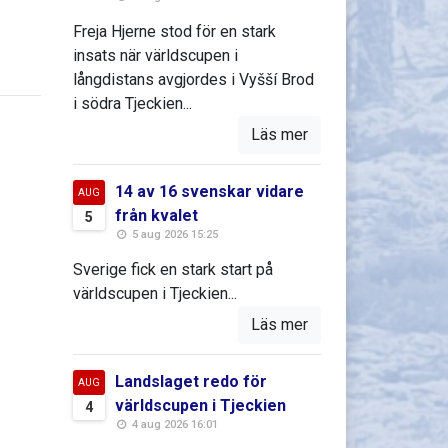
Freja Hjerne stod för en stark
insats när världscupen i
långdistans avgjordes i Vyšší Brod
i södra Tjeckien...
Läs mer
14 av 16 svenskar vidare
AUG
från kvalet
5
5 aug 2026 15:25
Sverige fick en stark start på
världscupen i Tjeckien...
Läs mer
Landslaget redo för
AUG
världscupen i Tjeckien
4
4 aug 2026 16:01