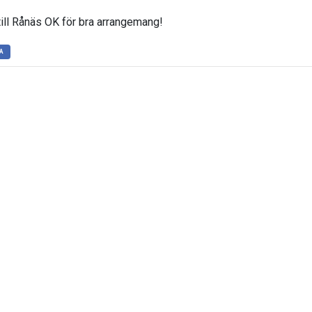
till Rånäs OK för bra arrangemang!
A