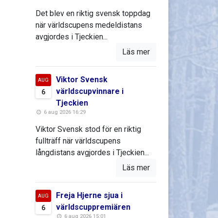
Det blev en riktig svensk toppdag
när världscupens medeldistans
avgjordes i Tjeckien...
Läs mer
Viktor Svensk
AUG
världscupvinnare i
6
Tjeckien
6 aug 2026 16:29
Viktor Svensk stod för en riktig
fullträff när världscupens
långdistans avgjordes i Tjeckien...
Läs mer
Freja Hjerne sjua i
AUG
världscuppremiären
6
6 aug 2026 15:01