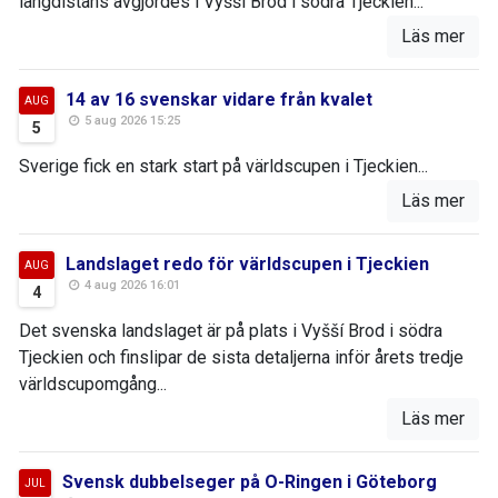
långdistans avgjordes i Vyšší Brod i södra Tjeckien...
Läs mer
14 av 16 svenskar vidare från kvalet
AUG
5 aug 2026 15:25
5
Sverige fick en stark start på världscupen i Tjeckien...
Läs mer
Landslaget redo för världscupen i Tjeckien
AUG
4 aug 2026 16:01
4
Det svenska landslaget är på plats i Vyšší Brod i södra
Tjeckien och finslipar de sista detaljerna inför årets tredje
världscupomgång...
Läs mer
Svensk dubbelseger på O-Ringen i Göteborg
JUL