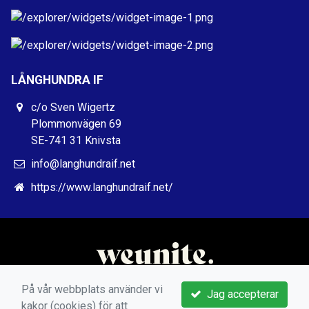
LÅNGHUNDRA IF
c/o Sven Wigertz
Plommonvägen 69
SE-741 31 Knivsta
info@langhundraif.net
https://www.langhundraif.net/
På vår webbplats använder vi
Jag accepterar
kakor (cookies) för att