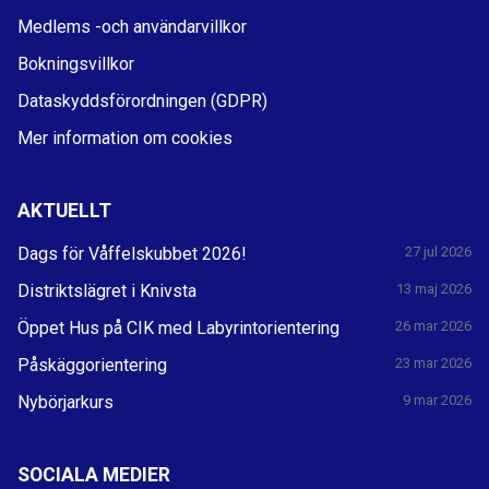
Medlems -och användarvillkor
Bokningsvillkor
Dataskyddsförordningen (GDPR)
Mer information om cookies
AKTUELLT
Dags för Våffelskubbet 2026!
27 jul 2026
Distriktslägret i Knivsta
13 maj 2026
Öppet Hus på CIK med Labyrintorientering
26 mar 2026
Påskäggorientering
23 mar 2026
Nybörjarkurs
9 mar 2026
SOCIALA MEDIER