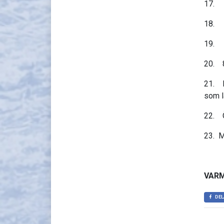
17. V
18. 
19. 
20. 8
21. B
som l
22. 
23.
M
VAR
DEL