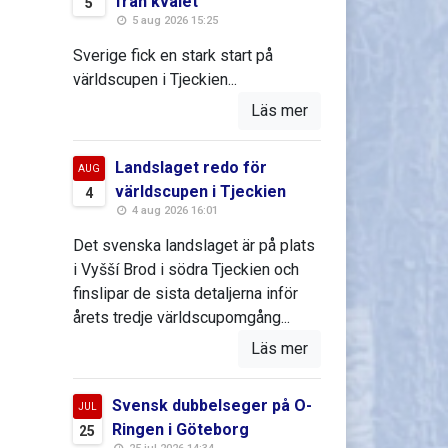
från kvalet
5
5 aug 2026 15:25
Sverige fick en stark start på
världscupen i Tjeckien...
Läs mer
Landslaget redo för
AUG
världscupen i Tjeckien
4
4 aug 2026 16:01
Det svenska landslaget är på plats
i Vyšší Brod i södra Tjeckien och
finslipar de sista detaljerna inför
årets tredje världscupomgång...
Läs mer
Svensk dubbelseger på O-
JUL
Ringen i Göteborg
25