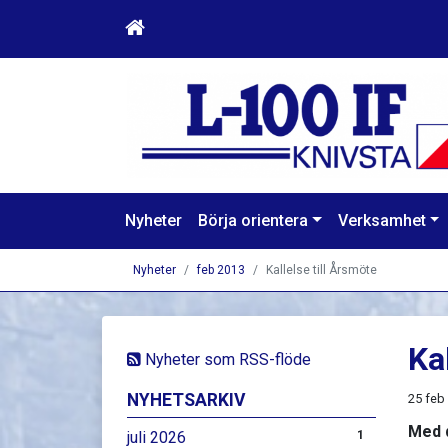
Nyheter
Börja orientera
Verksamhet
Nyheter
feb 2013
Kallelse till Årsmöte
Ka
Nyheter som RSS-flöde
NYHETSARKIV
25 feb
Med 
juli 2026
1