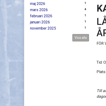
maj 2026
1
K
mars 2026
4
februari 2026
1
L
januari 2026
1
november 2025
1
Å
Visa alla
FÖR 
Tid: 
Plats
Till 
dagor