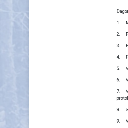
Dagor
1. M
2. Fa
3. Pr
4. Fa
5. Va
6. Va
7. Va
proto
8. St
9. Ve