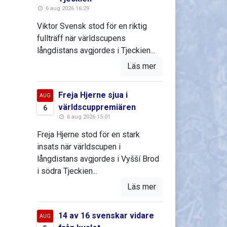
6 aug 2026 16:29
Viktor Svensk stod för en riktig
fullträff när världscupens
långdistans avgjordes i Tjeckien...
Läs mer
Freja Hjerne sjua i
AUG
världscuppremiären
6
6 aug 2026 15:01
Freja Hjerne stod för en stark
insats när världscupen i
långdistans avgjordes i Vyšší Brod
i södra Tjeckien...
Läs mer
14 av 16 svenskar vidare
AUG