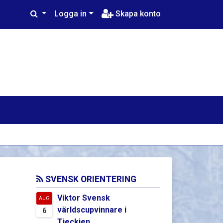
Logga in
Skapa konto
SVENSK ORIENTERING
Viktor Svensk
AUG
världscupvinnare i
6
Tjeckien