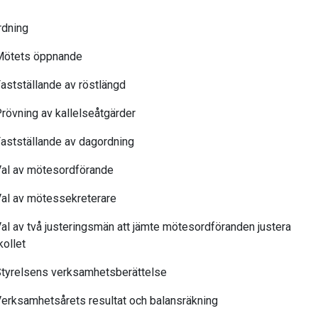
dning
ötets öppnande
stställande av röstlängd
övning av kallelseåtgärder
stställande av dagordning
l av mötesordförande
l av mötessekreterare
l av två justeringsmän att jämte mötesordföranden justera
kollet
yrelsens verksamhetsberättelse
rksamhetsårets resultat och balansräkning