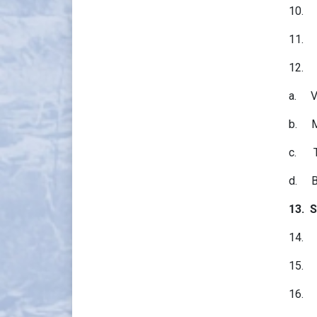
10.
11. 
12.
a. V
b. M
c. Tä
d. B
13.
S
14.
15.
16. 