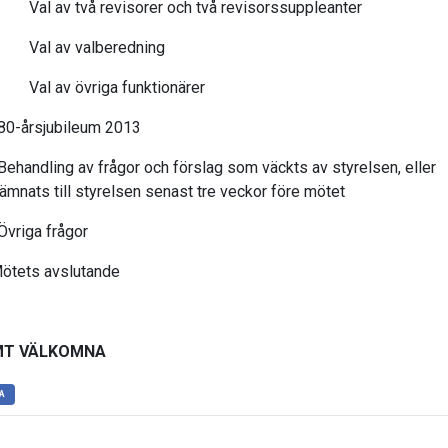
al av två revisorer och två revisorssuppleanter
Val av valberedning
Val av övriga funktionärer
0-årsjubileum 2013
ehandling av frågor och förslag som väckts av styrelsen, ell
ämnats till styrelsen senast tre veckor före mötet
Övriga frågor
ötets avslutande
MT VÄLKOMNA
A