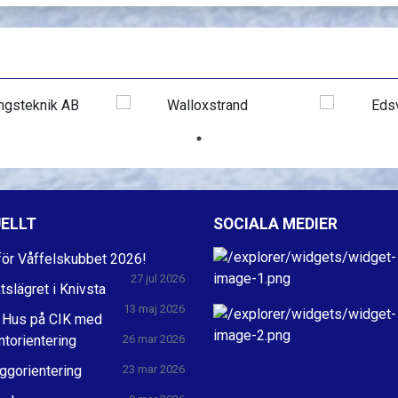
ELLT
SOCIALA MEDIER
ör Våffelskubbet 2026!
27 jul 2026
ktslägret i Knivsta
13 maj 2026
 Hus på CIK med
ntorientering
26 mar 2026
ggorientering
23 mar 2026