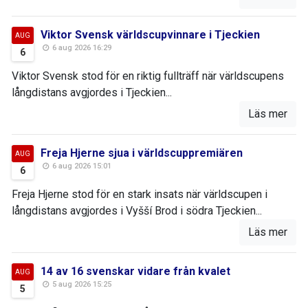
Viktor Svensk världscupvinnare i Tjeckien
AUG
6 aug 2026 16:29
6
Viktor Svensk stod för en riktig fullträff när världscupens
långdistans avgjordes i Tjeckien...
Läs mer
Freja Hjerne sjua i världscuppremiären
AUG
6 aug 2026 15:01
6
Freja Hjerne stod för en stark insats när världscupen i
långdistans avgjordes i Vyšší Brod i södra Tjeckien...
Läs mer
14 av 16 svenskar vidare från kvalet
AUG
5 aug 2026 15:25
5