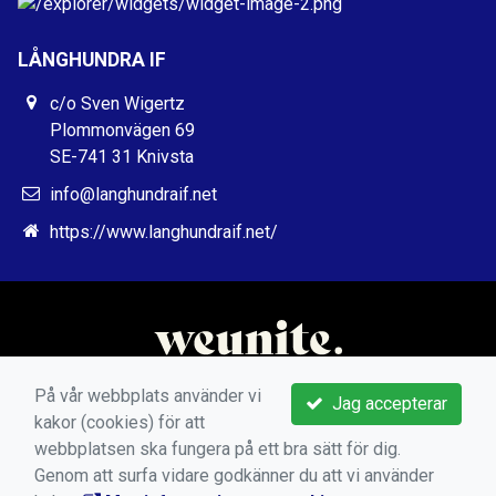
LÅNGHUNDRA IF
c/o Sven Wigertz
Plommonvägen 69
SE-741 31 Knivsta
info@langhundraif.net
https://www.langhundraif.net/
På vår webbplats använder vi
Jag accepterar
kakor (cookies) för att
webbplatsen ska fungera på ett bra sätt för dig.
Genom att surfa vidare godkänner du att vi använder