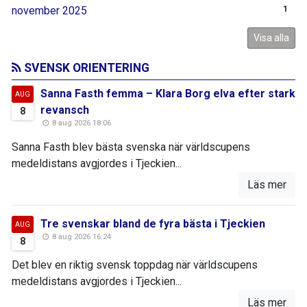
november 2025
1
Visa alla
SVENSK ORIENTERING
Sanna Fasth femma – Klara Borg elva efter stark
AUG
revansch
8
8 aug 2026 18:06
Sanna Fasth blev bästa svenska när världscupens
medeldistans avgjordes i Tjeckien...
Läs mer
Tre svenskar bland de fyra bästa i Tjeckien
AUG
8 aug 2026 16:24
8
Det blev en riktig svensk toppdag när världscupens
medeldistans avgjordes i Tjeckien...
Läs mer