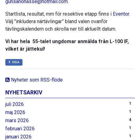
gunsanohasse@hotmail.com
.
Startlista, resultat, mm för resektive etapp finns i
Eventor
.
Välj "inkludera närtävlingar” bland valen ovanför
tävlingskalendern och skrolla ner till aktuellt datum.
Vi har hela 55-talet ungdomar anmälda från L-100 IF,
vilket är jättekul!
DELA
Nyheter som RSS-flöde
NYHETSARKIV
juli 2026
1
maj 2026
1
mars 2026
4
februari 2026
1
januari 2026
1