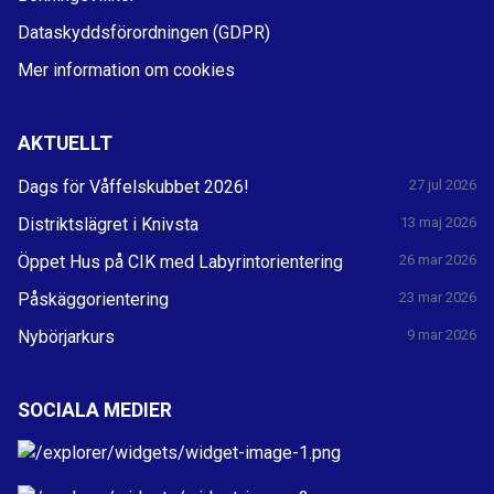
Dataskyddsförordningen (GDPR)
Mer information om cookies
AKTUELLT
Dags för Våffelskubbet 2026!
27 jul 2026
Distriktslägret i Knivsta
13 maj 2026
Öppet Hus på CIK med Labyrintorientering
26 mar 2026
Påskäggorientering
23 mar 2026
Nybörjarkurs
9 mar 2026
SOCIALA MEDIER