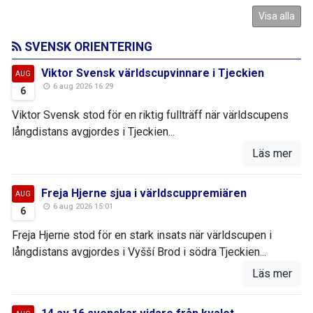
Visa alla
SVENSK ORIENTERING
Viktor Svensk världscupvinnare i Tjeckien
AUG
6 aug 2026 16:29
6
Viktor Svensk stod för en riktig fullträff när världscupens
långdistans avgjordes i Tjeckien...
Läs mer
Freja Hjerne sjua i världscuppremiären
AUG
6 aug 2026 15:01
6
Freja Hjerne stod för en stark insats när världscupen i
långdistans avgjordes i Vyšší Brod i södra Tjeckien...
Läs mer