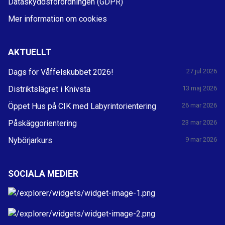
Dataskyddsförordningen (GDPR)
Mer information om cookies
AKTUELLT
Dags för Våffelskubbet 2026!
27 jul 2026
Distriktslägret i Knivsta
13 maj 2026
Öppet Hus på CIK med Labyrintorientering
26 mar 2026
Påskäggorientering
23 mar 2026
Nybörjarkurs
9 mar 2026
SOCIALA MEDIER