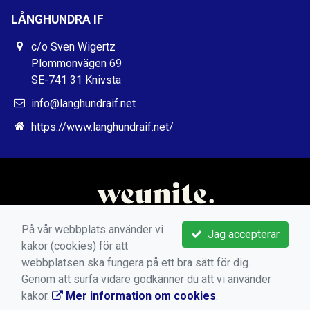
LÅNGHUNDRA IF
c/o Sven Wigertz
Plommonvägen 69
SE-741 31 Knivsta
info@langhundraif.net
https://www.langhundraif.net/
På vår webbplats använder vi
Jag accepterar
kakor (cookies) för att
webbplatsen ska fungera på ett bra sätt för dig.
Genom att surfa vidare godkänner du att vi använder
kakor.
Mer information om cookies
.