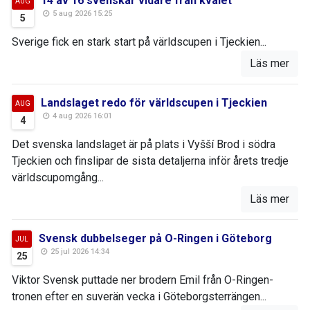
14 av 16 svenskar vidare från kvalet
AUG
5 aug 2026 15:25
5
Sverige fick en stark start på världscupen i Tjeckien...
Läs mer
Landslaget redo för världscupen i Tjeckien
AUG
4 aug 2026 16:01
4
Det svenska landslaget är på plats i Vyšší Brod i södra
Tjeckien och finslipar de sista detaljerna inför årets tredje
världscupomgång...
Läs mer
Svensk dubbelseger på O-Ringen i Göteborg
JUL
25 jul 2026 14:34
25
Viktor Svensk puttade ner brodern Emil från O-Ringen-
tronen efter en suverän vecka i Göteborgsterrängen...