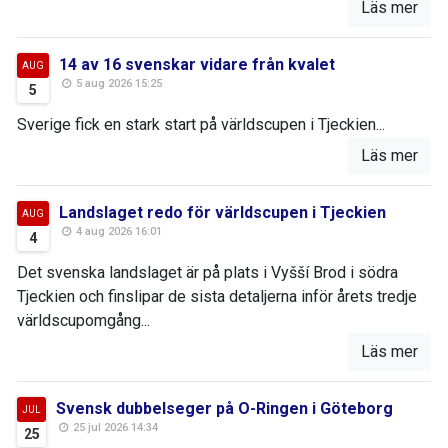
Läs mer
14 av 16 svenskar vidare från kvalet
AUG
5 aug 2026 15:25
5
Sverige fick en stark start på världscupen i Tjeckien...
Läs mer
Landslaget redo för världscupen i Tjeckien
AUG
4 aug 2026 16:01
4
Det svenska landslaget är på plats i Vyšší Brod i södra
Tjeckien och finslipar de sista detaljerna inför årets tredje
världscupomgång...
Läs mer
Svensk dubbelseger på O-Ringen i Göteborg
JUL
25 jul 2026 14:34
25