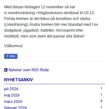
Med början lördagen 12 november så har
vi inomhusträning i Högåsskolans idrottssal kl.10-12.
Första timmen är det fokus på kondition och styrka
(cirkelträning). Andra timmen blir mer blandad med t ex
dodgeboll, jägarboll, stafetter, microsprint eller
multiboll, men som även det passar alla åldrar!
Välkomna!
DELA
Nyheter som RSS-flöde
NYHETSARKIV
juli 2026
1
maj 2026
1
mars 2026
4
februari 2026
1