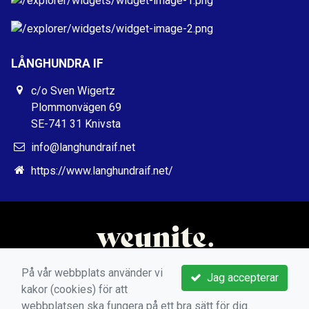
LÅNGHUNDRA IF
c/o Sven Wigertz
Plommonvägen 69
SE-741 31 Knivsta
info@langhundraif.net
https://www.langhundraif.net/
På vår webbplats använder vi
Jag accepterar
kakor (cookies) för att
webbplatsen ska fungera på ett bra sätt för dig.