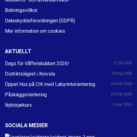
Bokningsvillkor
Dataskyddsförordningen (GDPR)
Mer information om cookies
AKTUELLT
Dags för Våffelskubbet 2026!
27 jul 2026
Distriktslägret i Knivsta
13 maj 2026
Öppet Hus på CIK med Labyrintorientering
26 mar 2026
Påskäggorientering
23 mar 2026
Nybörjarkurs
9 mar 2026
SOCIALA MEDIER